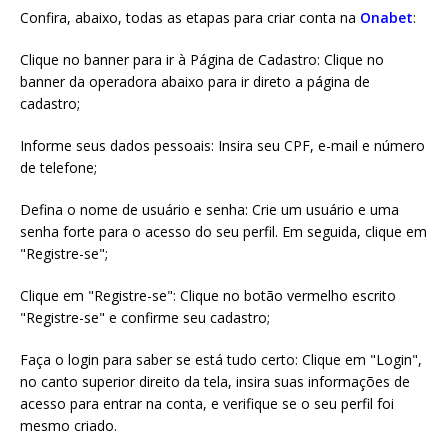
Confira, abaixo, todas as etapas para criar conta na
Onabet
:
Clique no banner para ir à Página de Cadastro: Clique no
banner da operadora abaixo para ir direto a página de
cadastro;
Informe seus dados pessoais: Insira seu CPF, e-mail e número
de telefone;
Defina o nome de usuário e senha: Crie um usuário e uma
senha forte para o acesso do seu perfil. Em seguida, clique em
"Registre-se";
Clique em "Registre-se": Clique no botão vermelho escrito
"Registre-se" e confirme seu cadastro;
Faça o login para saber se está tudo certo: Clique em "Login",
no canto superior direito da tela, insira suas informações de
acesso para entrar na conta, e verifique se o seu perfil foi
mesmo criado.