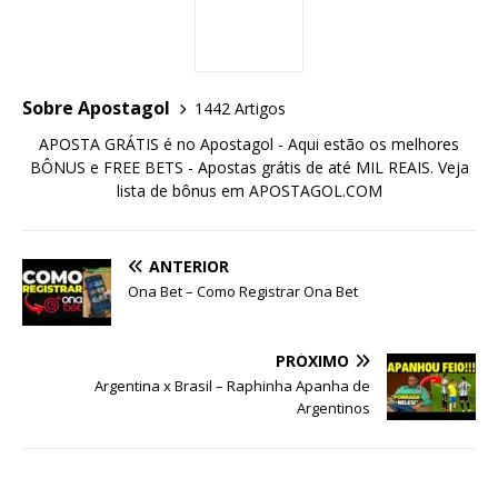
Sobre Apostagol
1442 Artigos
APOSTA GRÁTIS é no Apostagol - Aqui estão os melhores
BÔNUS e FREE BETS - Apostas grátis de até MIL REAIS. Veja
lista de bônus em APOSTAGOL.COM
ANTERIOR
Ona Bet – Como Registrar Ona Bet
PRÓXIMO
Argentina x Brasil – Raphinha Apanha de
Argentinos