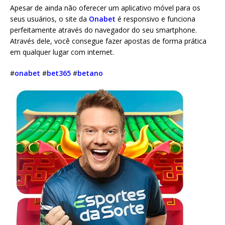
Apesar de ainda não oferecer um aplicativo móvel para os
seus usuários, o site da
Onabet
é responsivo e funciona
perfeitamente através do navegador do seu smartphone.
Através dele, você consegue fazer apostas de forma prática
em qualquer lugar com internet.
#
onabet
#
bet365
#
betano