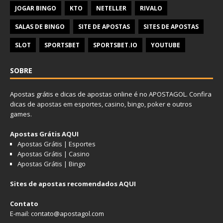
JOGAR BINGO
KTO
NETELLER
RIVALO
SALAS DE BINGO
SITE DE APOSTAS
SITES DE APOSTAS
SLOT
SPORTSBET
SPORTSBET.IO
YOUTUBE
SOBRE
Apostas grátis e dicas de apostas online é no APOSTAGOL. Confira
dicas de
apostas em esportes
,
casino
,
bingo
,
poker
e outros
games.
Apostas Grátis AQUI
Apostas Grátis | Esportes
Apostas Grátis | Casino
Apostas Grátis | Bingo
Sites de apostas recomendados AQUI
Contato
E-mail: contato@apostagol.com