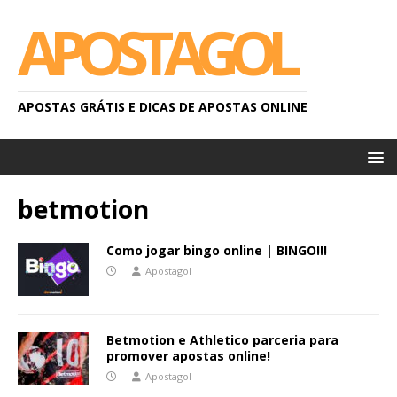
APOSTAGOL
APOSTAS GRÁTIS E DICAS DE APOSTAS ONLINE
betmotion
Como jogar bingo online | BINGO!!!
Apostagol
Betmotion e Athletico parceria para
promover apostas online!
Apostagol