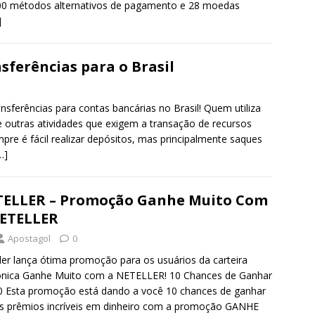
00 métodos alternativos de pagamento e 28 moedas
]
sferências para o Brasil
nsferências para contas bancárias no Brasil! Quem utiliza
 e outras atividades que exigem a transação de recursos
pre é fácil realizar depósitos, mas principalmente saques
…]
ELLER – Promoção Ganhe Muito Com
ETELLER
Apostagol
0
ler lança ótima promoção para os usuários da carteira
ônica Ganhe Muito com a NETELLER! 10 Chances de Ganhar
 Esta promoção está dando a você 10 chances de ganhar
s prêmios incríveis em dinheiro com a promoção GANHE