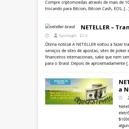
Compre criptomoedas através de mais de 1
trocando para Bitcoin, Bitcoin Cash, EOS,
[…
NETELLER – Tran
Apostagol
0
Ótima notícia! A NETELLER voltou a fazer tra
serviços de sites de apostas, sites de poker
financeiros internacionais, sabe que nem sem
para o Brasil. Depois de aproximadamente
[
NET
a N
Netel
eletr
$1000
algun