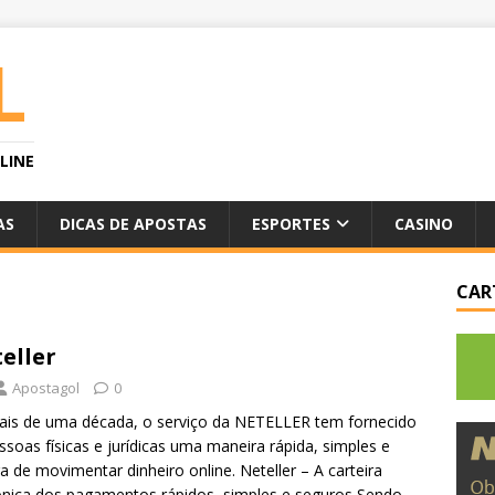
L
LINE
AS
DICAS DE APOSTAS
ESPORTES
CASINO
CAR
eller
Apostagol
0
is de uma década, o serviço da NETELLER tem fornecido
ssoas físicas e jurídicas uma maneira rápida, simples e
a de movimentar dinheiro online. Neteller – A carteira
ônica dos pagamentos rápidos, simples e seguros Sendo