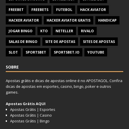
FREEBET
FREEBETS
FUTEBOL
HACK AVIATOR
HACKER AVIATOR
HACKER AVIATOR GRATIS
HANDICAP
JOGAR BINGO
KTO
NETELLER
RIVALO
SALAS DE BINGO
SITE DE APOSTAS
SITES DE APOSTAS
SLOT
SPORTSBET
SPORTSBET.IO
YOUTUBE
SOBRE
Apostas grátis e dicas de apostas online é no APOSTAGOL. Confira
dicas de
apostas em esportes
,
casino
,
bingo
,
poker
e outros
games.
Apostas Grátis AQUI
Apostas Grátis | Esportes
Apostas Grátis | Casino
Apostas Grátis | Bingo