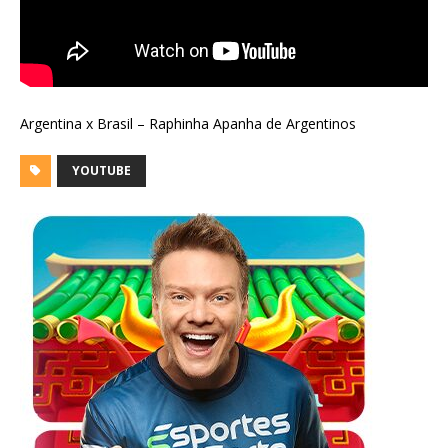
Argentina x Brasil – Raphinha Apanha de Argentinos
YOUTUBE