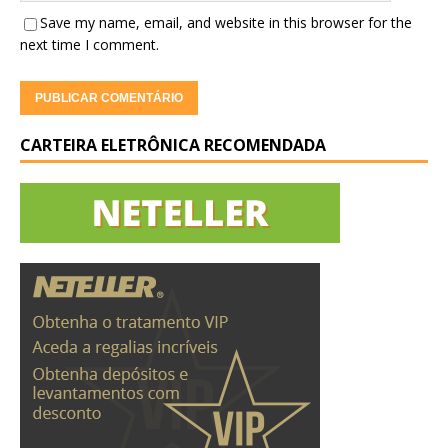
Save my name, email, and website in this browser for the
next time I comment.
CARTEIRA ELETRÔNICA RECOMENDADA