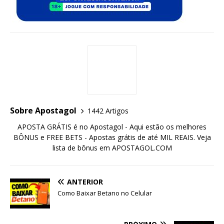
Sobre Apostagol
1442 Artigos
APOSTA GRÁTIS é no Apostagol - Aqui estão os melhores
BÔNUS e FREE BETS - Apostas grátis de até MIL REAIS. Veja
lista de bônus em APOSTAGOL.COM
ANTERIOR
Como Baixar Betano no Celular