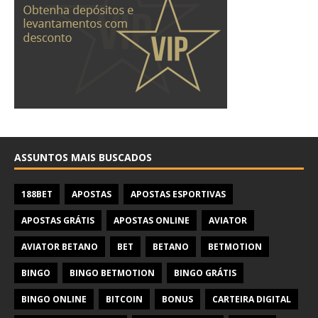
ASSUNTOS MAIS BUSCADOS
188BET
APOSTAS
APOSTAS ESPORTIVAS
APOSTAS GRÁTIS
APOSTAS ONLINE
AVIATOR
AVIATOR BETANO
BET
BETANO
BETMOTION
BINGO
BINGO BETMOTION
BINGO GRÁTIS
BINGO ONLINE
BITCOIN
BONUS
CARTEIRA DIGITAL