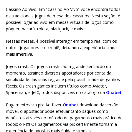
Cassino Ao Vivo: Em “Cassino Ao Vivo” você encontra todos
os tradicionais jogos de mesa dos cassinos. Nesta seção, é
possível jogar ao vivo em mesas virtuais de jogos como
pôquer, bacará, roleta, blackjack, e mais.
Nessas mesas, é possível interagir em tempo real com os
outros jogadores e o crupiê, deixando a experiência ainda
mais imersiva.
Jogos crash: Os jogos crash são a grande sensação do
momento, atraindo diversos apostadores por conta da
simplicidade das suas regras e pela possibilidade de ganhos
fáceis. Os crash games incluem títulos como Aviator,
Spaceman, e JetX, todos disponíveis no catálogo da
Onabet
.
Pagamentos via pix: Ao fazer
Onabet
download da versão
móvel, o apostador pode efetuar tanto saques como
depósitos através do método de pagamento mais prático de
todos: o PIX! Os pagamentos via pix certamente tornam a
experiência de apostas mais fluida e simples.