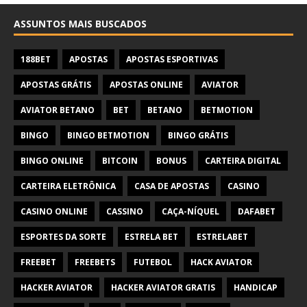
ASSUNTOS MAIS BUSCADOS
188BET
APOSTAS
APOSTAS ESPORTIVAS
APOSTAS GRÁTIS
APOSTAS ONLINE
AVIATOR
AVIATOR BETANO
BET
BETANO
BETMOTION
BINGO
BINGO BETMOTION
BINGO GRÁTIS
BINGO ONLINE
BITCOIN
BONUS
CARTEIRA DIGITAL
CARTEIRA ELETRÔNICA
CASA DE APOSTAS
CASINO
CASINO ONLINE
CASSINO
CAÇA-NÍQUEL
DAFABET
ESPORTES DA SORTE
ESTRELA BET
ESTRELABET
FREEBET
FREEBETS
FUTEBOL
HACK AVIATOR
HACKER AVIATOR
HACKER AVIATOR GRATIS
HANDICAP