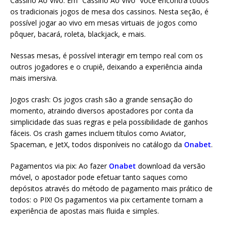
Cassino Ao Vivo: Em “Cassino Ao Vivo” você encontra todos
os tradicionais jogos de mesa dos cassinos. Nesta seção, é
possível jogar ao vivo em mesas virtuais de jogos como
pôquer, bacará, roleta, blackjack, e mais.
Nessas mesas, é possível interagir em tempo real com os
outros jogadores e o crupiê, deixando a experiência ainda
mais imersiva.
Jogos crash: Os jogos crash são a grande sensação do
momento, atraindo diversos apostadores por conta da
simplicidade das suas regras e pela possibilidade de ganhos
fáceis. Os crash games incluem títulos como Aviator,
Spaceman, e JetX, todos disponíveis no catálogo da
Onabet
.
Pagamentos via pix: Ao fazer
Onabet
download da versão
móvel, o apostador pode efetuar tanto saques como
depósitos através do método de pagamento mais prático de
todos: o PIX! Os pagamentos via pix certamente tornam a
experiência de apostas mais fluida e simples.