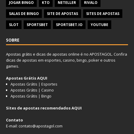
JOGAR BINGO
KTO
NETELLER
RIVALO
SALAS DE BINGO
SITE DE APOSTAS
SITES DE APOSTAS
SLOT
SPORTSBET
SPORTSBET.IO
YOUTUBE
SOBRE
Apostas grátis e dicas de apostas online é no APOSTAGOL. Confira
dicas de
apostas em esportes
,
casino
,
bingo
,
poker
e outros
games.
Apostas Grátis AQUI
Apostas Grátis | Esportes
Apostas Grátis | Casino
Apostas Grátis | Bingo
Sites de apostas recomendados AQUI
Contato
E-mail: contato@apostagol.com