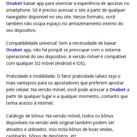
Onabet
baixar app para vivenciar a experiência de apostas no
smartphone. Só é preciso acessar o site a partir de qualquer
navegador disponível no seu site. Nesse formato, você
também não ocupa espaço no armazenamento interno do
seu dispositivo.
Compatibilidade universal: Sem a necessidade de baixar
Onabet
app, não há porquê se preocupar com o sistema
operacional do seu dispositivo. A versão móvel é compatível
com qualquer SO móvel (Android e iOS).
Praticidade e mobilidade: O fator praticidade talvez seja o
mais vantajoso para os apostadores que preferem apostar
pelo celular. Na versão móvel, você pode acessar a
Onabet
a
partir de qualquer lugar e a qualquer momento, contanto que
tenha acesso à internet.
Catálogo de bônus: Na versão móvel, todos os bônus
disponíveis na versão web original também podem ser
ativados e utilizados. Isso inclui bônus de boas vindas,
cashbacks, bônus de depósitos, etc.