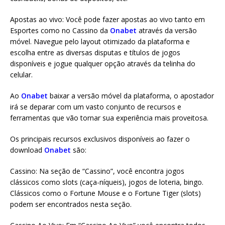
Apostas ao vivo: Você pode fazer apostas ao vivo tanto em
Esportes como no Cassino da
Onabet
através da versão
móvel. Navegue pelo layout otimizado da plataforma e
escolha entre as diversas disputas e títulos de jogos
disponíveis e jogue qualquer opção através da telinha do
celular.
Ao
Onabet
baixar a versão móvel da plataforma, o apostador
irá se deparar com um vasto conjunto de recursos e
ferramentas que vão tornar sua experiência mais proveitosa.
Os principais recursos exclusivos disponíveis ao fazer o
download
Onabet
são:
Cassino: Na seção de “Cassino”, você encontra jogos
clássicos como slots (caça-níqueis), jogos de loteria, bingo.
Clássicos como o Fortune Mouse e o Fortune Tiger (slots)
podem ser encontrados nesta seção.