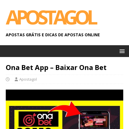
APOSTAGOL
APOSTAS GRÁTIS E DICAS DE APOSTAS ONLINE
Ona Bet App – Baixar Ona Bet
Apostagol