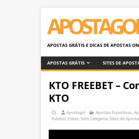
APOSTAGO
APOSTAS GRÁTIS E DICAS DE APOSTAS ON
APOSTAS GRÁTIS
SITES DE APOST
KTO FREEBET – Co
KTO
Apostagol
Apostas Esportivas
,
Ap
Futebol
,
Poker
,
Sem categoria
,
Sites de Apost