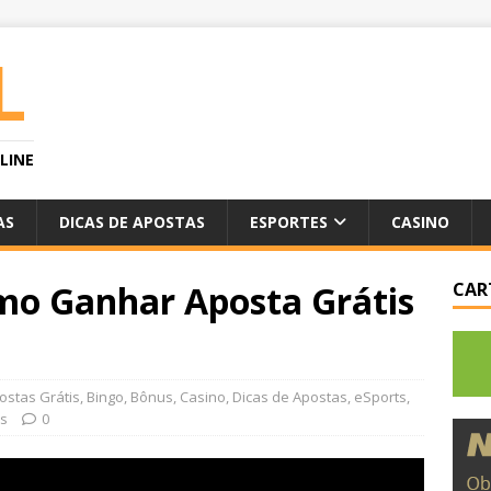
L
LINE
AS
DICAS DE APOSTAS
ESPORTES
CASINO
mo Ganhar Aposta Grátis
CAR
ostas Grátis
,
Bingo
,
Bônus
,
Casino
,
Dicas de Apostas
,
eSports
,
as
0