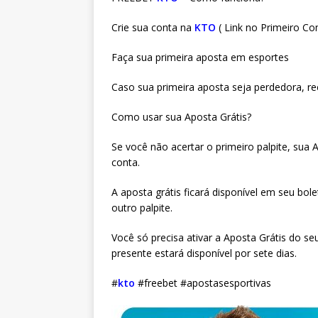
Crie sua conta na
KTO
( Link no Primeiro Co
Faça sua primeira aposta em esportes
Caso sua primeira aposta seja perdedora, r
Como usar sua Aposta Grátis?
Se você não acertar o primeiro palpite, sua
conta.
A aposta grátis ficará disponível em seu bol
outro palpite.
Você só precisa ativar a Aposta Grátis do se
presente estará disponível por sete dias.
#
kto
#freebet #apostasesportivas