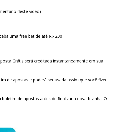
mentário deste vídeo)
eceba uma free bet de até R$ 200
 Aposta Grátis será creditada instantaneamente em sua
etim de apostas e poderá ser usada assim que você fizer
u boletim de apostas antes de finalizar a nova fezinha. O