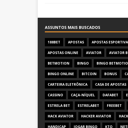
ASSUNTOS MAIS BUSCADOS
188BET
APOSTAS
APOSTAS ESPORTIVA
APOSTAS ONLINE
AVIATOR
AVIATOR 
BETMOTION
BINGO
BINGO BETMOTI
BINGO ONLINE
BITCOIN
BONUS
C
CARTEIRA ELETRÔNICA
CASA DE APOSTAS
CASSINO
CAÇA-NÍQUEL
DAFABET
ESTRELA BET
ESTRELABET
FREEBET
HACK AVIATOR
HACKER AVIATOR
HACK
HANDICAP
JOGAR BINGO
KTO
NET