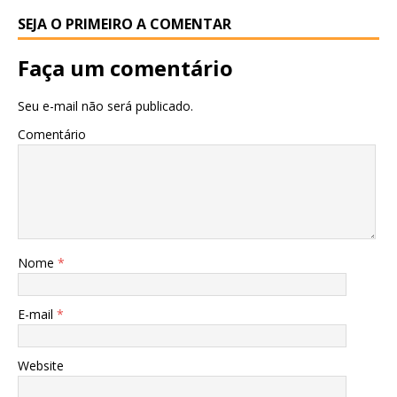
SEJA O PRIMEIRO A COMENTAR
Faça um comentário
Seu e-mail não será publicado.
Comentário
Nome
*
E-mail
*
Website