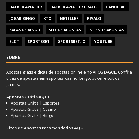
HACKER AVIATOR
HACKER AVIATOR GRATIS
HANDICAP
JOGAR BINGO
KTO
NETELLER
RIVALO
SALAS DE BINGO
SITE DE APOSTAS
SITES DE APOSTAS
SLOT
SPORTSBET
SPORTSBET.IO
YOUTUBE
SOBRE
Apostas grátis e dicas de apostas online é no APOSTAGOL. Confira
dicas de
apostas em esportes
,
casino
,
bingo
,
poker
e outros
games.
Apostas Grátis AQUI
Apostas Grátis | Esportes
Apostas Grátis | Casino
Apostas Grátis | Bingo
Sites de apostas recomendados AQUI