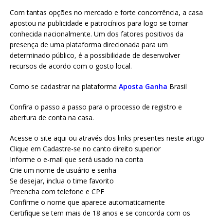
Com tantas opções no mercado e forte concorrência, a casa
apostou na publicidade e patrocínios para logo se tornar
conhecida nacionalmente. Um dos fatores positivos da
presença de uma plataforma direcionada para um
determinado público, é a possibilidade de desenvolver
recursos de acordo com o gosto local.
Como se cadastrar na plataforma
Aposta Ganha
Brasil
Confira o passo a passo para o processo de registro e
abertura de conta na casa.
Acesse o site aqui ou através dos links presentes neste artigo
Clique em Cadastre-se no canto direito superior
Informe o e-mail que será usado na conta
Crie um nome de usuário e senha
Se desejar, inclua o time favorito
Preencha com telefone e CPF
Confirme o nome que aparece automaticamente
Certifique se tem mais de 18 anos e se concorda com os