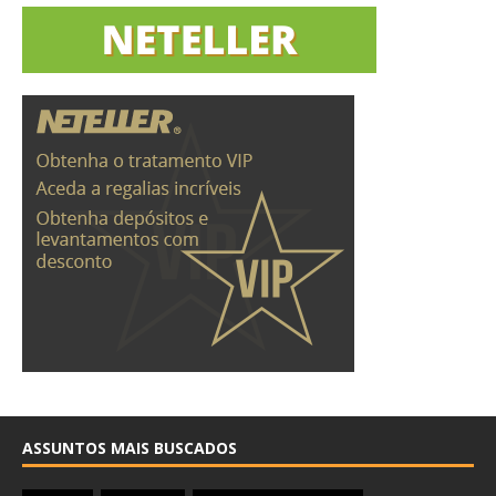
ASSUNTOS MAIS BUSCADOS