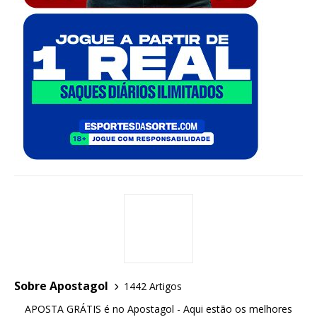
Sobre Apostagol
1442 Artigos
APOSTA GRÁTIS é no Apostagol - Aqui estão os melhores