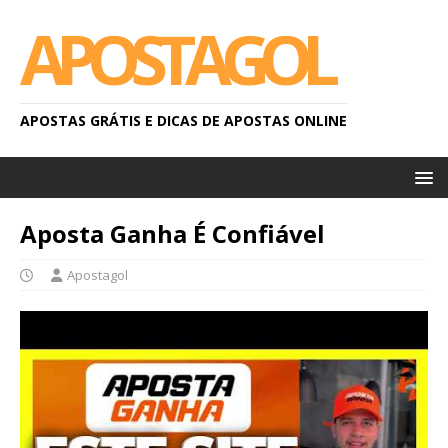
APOSTAGOL
APOSTAS GRÁTIS E DICAS DE APOSTAS ONLINE
Aposta Ganha É Confiável
Apostagol