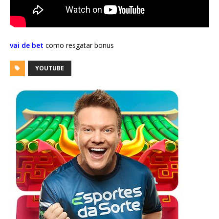
vai de bet
como resgatar bonus
YOUTUBE