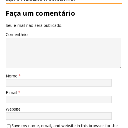
Faça um comentário
Seu e-mail não será publicado.
Comentário
Nome
*
E-mail
*
Website
Save my name, email, and website in this browser for the