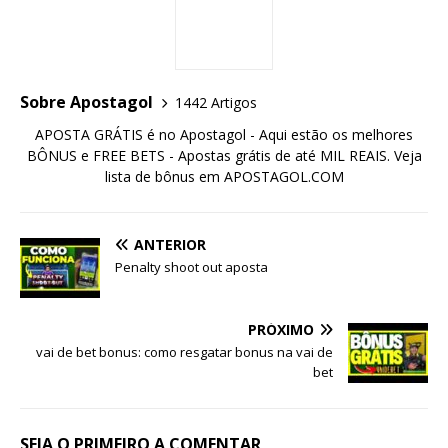
Sobre Apostagol
1442 Artigos
APOSTA GRÁTIS é no Apostagol - Aqui estão os melhores
BÔNUS e FREE BETS - Apostas grátis de até MIL REAIS. Veja
lista de bônus em APOSTAGOL.COM
ANTERIOR
Penalty shoot out aposta
PRÓXIMO
vai de bet bonus: como resgatar bonus na vai de
bet
SEJA O PRIMEIRO A COMENTAR