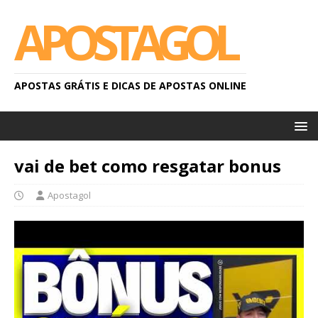
APOSTAGOL
APOSTAS GRÁTIS E DICAS DE APOSTAS ONLINE
vai de bet como resgatar bonus
Apostagol