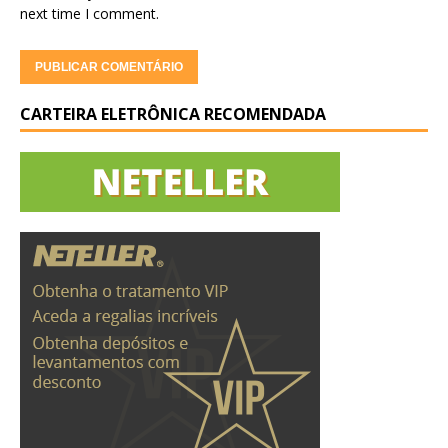
next time I comment.
CARTEIRA ELETRÔNICA RECOMENDADA