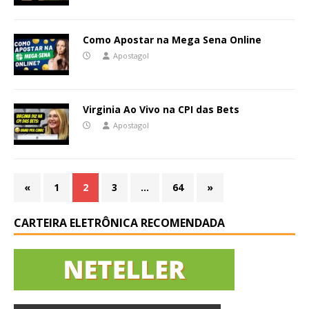
Como Apostar na Mega Sena Online
Apostagol
Virginia Ao Vivo na CPI das Bets
Apostagol
«
1
2
3
…
64
»
CARTEIRA ELETRÔNICA RECOMENDADA