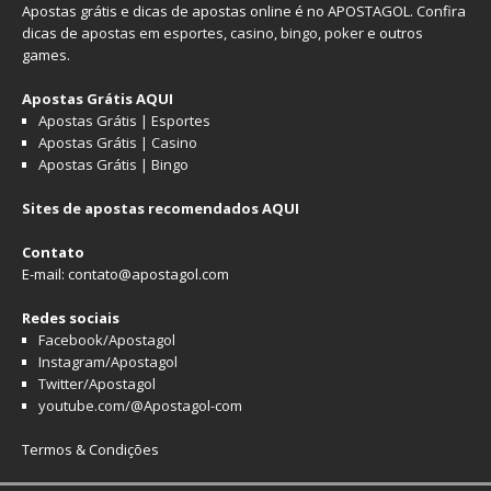
Apostas grátis e dicas de apostas online é no APOSTAGOL. Confira
dicas de
apostas em esportes
,
casino
,
bingo
,
poker
e outros
games.
Apostas Grátis AQUI
Apostas Grátis | Esportes
Apostas Grátis | Casino
Apostas Grátis | Bingo
Sites de apostas recomendados AQUI
Contato
E-mail: contato@apostagol.com
Redes sociais
Facebook/Apostagol
Instagram/Apostagol
Twitter/Apostagol
youtube.com/@Apostagol-com
Termos & Condições