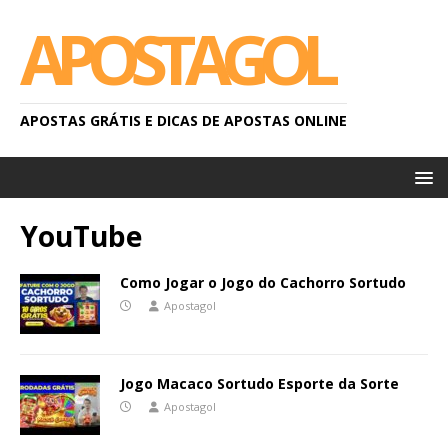
APOSTAGOL
APOSTAS GRÁTIS E DICAS DE APOSTAS ONLINE
YouTube
Como Jogar o Jogo do Cachorro Sortudo
Apostagol
Jogo Macaco Sortudo Esporte da Sorte
Apostagol