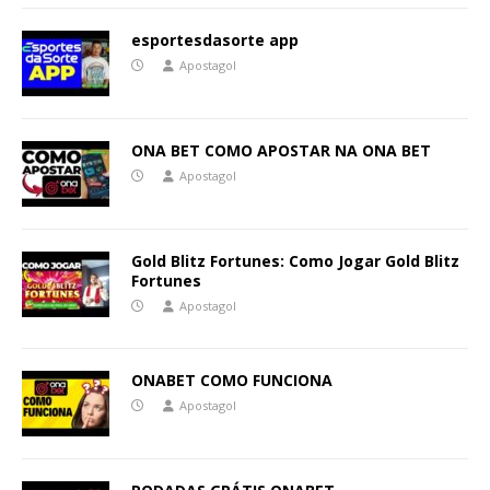
esportesdasorte app
Apostagol
ONA BET COMO APOSTAR NA ONA BET
Apostagol
Gold Blitz Fortunes: Como Jogar Gold Blitz
Fortunes
Apostagol
ONABET COMO FUNCIONA
Apostagol