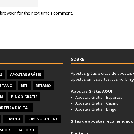
 browser for the next time I comment.
SOBRE
Apostas grátis e dicas de apostas
S
APOSTAS GRÁTIS
apostas em esportes
,
casino
,
bing
BETANO
BET
BETANO
Apostas Grátis AQUI
ON
BINGO GRÁTIS
Apostas Grátis | Esportes
Apostas Grátis | Casino
ARTEIRA DIGITAL
Apostas Grátis | Bingo
CASINO
CASINO ONLINE
Sites de apostas recomendado
ESPORTES DA SORTE
Contato