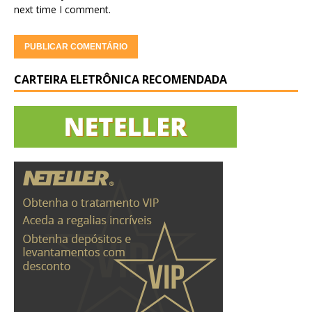
next time I comment.
CARTEIRA ELETRÔNICA RECOMENDADA