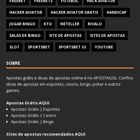
FREEBET
FREEBETS
FUTEBOL
HACK AVIATOR
HACKER AVIATOR
HACKER AVIATOR GRATIS
HANDICAP
JOGAR BINGO
KTO
NETELLER
RIVALO
SALAS DE BINGO
SITE DE APOSTAS
SITES DE APOSTAS
SLOT
SPORTSBET
SPORTSBET.IO
YOUTUBE
SOBRE
Apostas grátis e dicas de apostas online é no APOSTAGOL. Confira
dicas de
apostas em esportes
,
casino
,
bingo
,
poker
e outros
games.
Apostas Grátis AQUI
Apostas Grátis | Esportes
Apostas Grátis | Casino
Apostas Grátis | Bingo
Sites de apostas recomendados AQUI