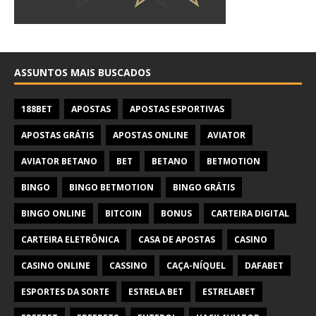
ASSUNTOS MAIS BUSCADOS
188BET
APOSTAS
APOSTAS ESPORTIVAS
APOSTAS GRÁTIS
APOSTAS ONLINE
AVIATOR
AVIATOR BETANO
BET
BETANO
BETMOTION
BINGO
BINGO BETMOTION
BINGO GRÁTIS
BINGO ONLINE
BITCOIN
BONUS
CARTEIRA DIGITAL
CARTEIRA ELETRÔNICA
CASA DE APOSTAS
CASINO
CASINO ONLINE
CASSINO
CAÇA-NÍQUEL
DAFABET
ESPORTES DA SORTE
ESTRELA BET
ESTRELABET