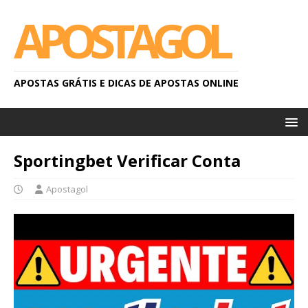
APOSTAGOL
APOSTAS GRÁTIS E DICAS DE APOSTAS ONLINE
Sportingbet Verificar Conta
Apostagol