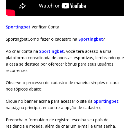
Sportingbet
Verificar Conta
SportingbetComo fazer o cadastro na
Sportingbet
?
Ao criar conta na
Sportingbet
, você terá acesso a uma
plataforma consolidada de apostas esportivas, lembrando que
a casa se destaca por oferecer bônus para seus usuários
recorrentes.
Observe o processo de cadastro de maneira simples e clara
nos tópicos abaixo:
Clique no banner acima para acessar o site da
Sportingbet
:
na página principal, encontre a opção de cadastro;
Preencha o formulário de registro: escolha seu país de
residência e moeda, além de criar um e-mail e uma senha.