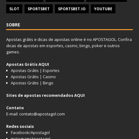
SLOT
SPORTSBET
SPORTSBET.IO
YOUTUBE
SOBRE
Apostas grátis e dicas de apostas online é no APOSTAGOL. Confira
dicas de
apostas em esportes
,
casino
,
bingo
,
poker
e outros
games.
Apostas Grátis AQUI
Apostas Grátis | Esportes
Apostas Grátis | Casino
Apostas Grátis | Bingo
Sites de apostas recomendados AQUI
Contato
E-mail: contato@apostagol.com
Redes sociais
Facebook/Apostagol
Instagram/Apostagol