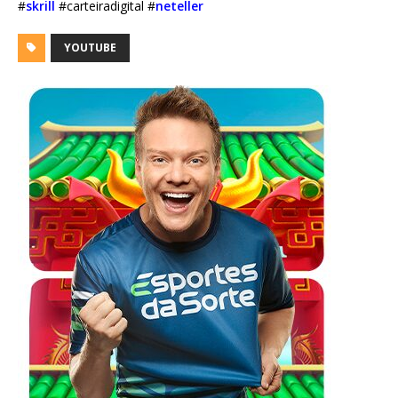
#
skrill
#carteiradigital #
neteller
YOUTUBE