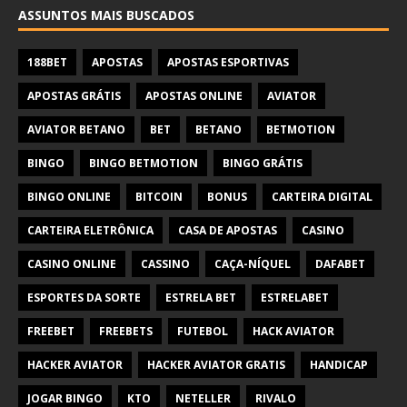
ASSUNTOS MAIS BUSCADOS
188BET
APOSTAS
APOSTAS ESPORTIVAS
APOSTAS GRÁTIS
APOSTAS ONLINE
AVIATOR
AVIATOR BETANO
BET
BETANO
BETMOTION
BINGO
BINGO BETMOTION
BINGO GRÁTIS
BINGO ONLINE
BITCOIN
BONUS
CARTEIRA DIGITAL
CARTEIRA ELETRÔNICA
CASA DE APOSTAS
CASINO
CASINO ONLINE
CASSINO
CAÇA-NÍQUEL
DAFABET
ESPORTES DA SORTE
ESTRELA BET
ESTRELABET
FREEBET
FREEBETS
FUTEBOL
HACK AVIATOR
HACKER AVIATOR
HACKER AVIATOR GRATIS
HANDICAP
JOGAR BINGO
KTO
NETELLER
RIVALO