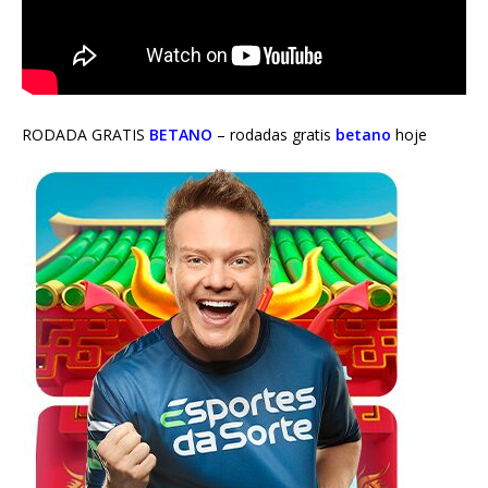
RODADA GRATIS
BETANO
– rodadas gratis
betano
hoje