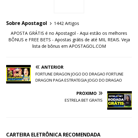
Sobre Apostagol
1442 Artigos
APOSTA GRÁTIS é no Apostagol - Aqui estão os melhores
BÔNUS e FREE BETS - Apostas grátis de até MIL REAIS. Veja
lista de bônus em APOSTAGOL.COM
ANTERIOR
FORTUNE DRAGON JOGO DO DRAGAO FORTUNE
DRAGON PAGA ESTRATEGIA JOGO DO DRAGAO
PRÓXIMO
ESTRELA BET GRATIS
CARTEIRA ELETRÔNICA RECOMENDADA