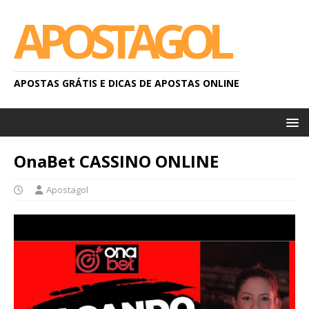
APOSTAGOL
APOSTAS GRÁTIS E DICAS DE APOSTAS ONLINE
OnaBet CASSINO ONLINE
Apostagol