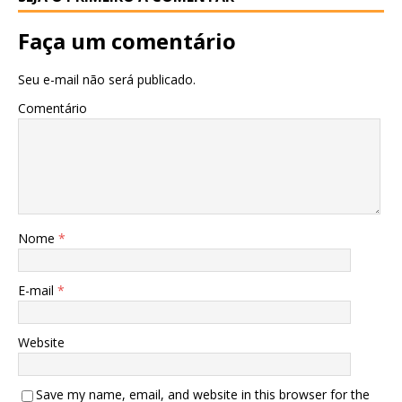
Faça um comentário
Seu e-mail não será publicado.
Comentário
Nome
*
E-mail
*
Website
Save my name, email, and website in this browser for the