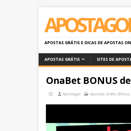
APOSTAGO
APOSTAS GRÁTIS E DICAS DE APOSTAS ON
APOSTAS GRÁTIS
SITES DE APOST
OnaBet BONUS de 
Apostagol
Apostas Grátis
,
Bônus