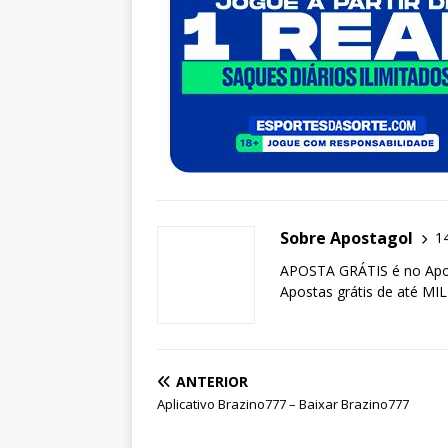
Sobre Apostagol
1
APOSTA GRÁTIS é no Apos
Apostas grátis de até M
ANTERIOR
Aplicativo Brazino777 – Baixar Brazino777