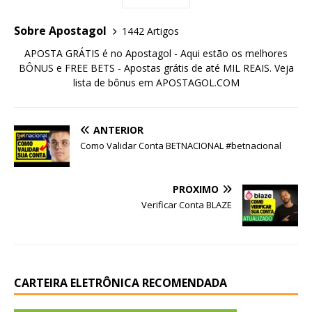
Sobre Apostagol
1442 Artigos
APOSTA GRÁTIS é no Apostagol - Aqui estão os melhores
BÔNUS e FREE BETS - Apostas grátis de até MIL REAIS. Veja
lista de bônus em APOSTAGOL.COM
ANTERIOR
Como Validar Conta BETNACIONAL #betnacional
PRÓXIMO
Verificar Conta BLAZE
CARTEIRA ELETRÔNICA RECOMENDADA