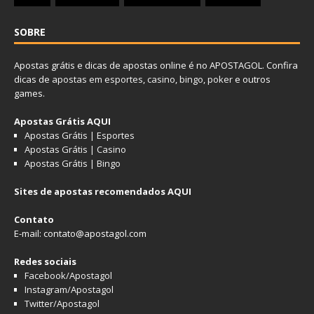
SOBRE
Apostas grátis e dicas de apostas online é no APOSTAGOL. Confira
dicas de
apostas em esportes
,
casino
,
bingo
,
poker
e outros
games.
Apostas Grátis AQUI
Apostas Grátis | Esportes
Apostas Grátis | Casino
Apostas Grátis | Bingo
Sites de apostas recomendados AQUI
Contato
E-mail: contato@apostagol.com
Redes sociais
Facebook/Apostagol
Instagram/Apostagol
Twitter/Apostagol