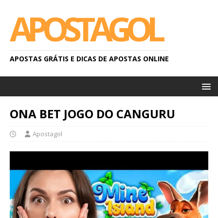
APOSTAGOL
APOSTAS GRÁTIS E DICAS DE APOSTAS ONLINE
ONA BET JOGO DO CANGURU
Apostagol