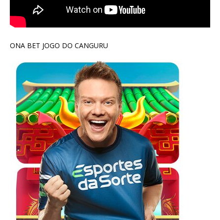
ONA BET JOGO DO CANGURU