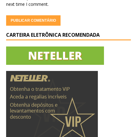
next time I comment.
CARTEIRA ELETRÔNICA RECOMENDADA