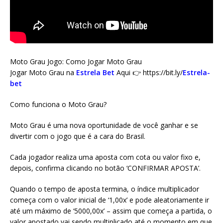
Moto Grau Jogo: Como Jogar Moto Grau
Jogar Moto Grau na
Estrela Bet
Aqui 👉 https://bit.ly/
Estrela-
bet
Como funciona o Moto Grau?
Moto Grau é uma nova oportunidade de você ganhar e se
divertir com o jogo que é a cara do Brasil.
Cada jogador realiza uma aposta com cota ou valor fixo e,
depois, confirma clicando no botão ‘CONFIRMAR APOSTA’.
Quando o tempo de aposta termina, o índice multiplicador
começa com o valor inicial de ‘1,00x’ e pode aleatoriamente ir
até um máximo de ‘5000,00x’ – assim que começa a partida, o
valor apostado vai sendo multiplicado até o momento em que