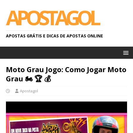
APOSTAGOL
APOSTAS GRÁTIS E DICAS DE APOSTAS ONLINE
Moto Grau Jogo: Como Jogar Moto
Grau 🏍️ 🏆 💰
Apostagol