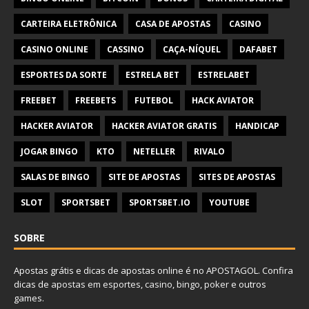
CARTEIRA ELETRÔNICA
CASA DE APOSTAS
CASINO
CASINO ONLINE
CASSINO
CAÇA-NÍQUEL
DAFABET
ESPORTES DA SORTE
ESTRELA BET
ESTRELABET
FREEBET
FREEBETS
FUTEBOL
HACK AVIATOR
HACKER AVIATOR
HACKER AVIATOR GRATIS
HANDICAP
JOGAR BINGO
KTO
NETELLER
RIVALO
SALAS DE BINGO
SITE DE APOSTAS
SITES DE APOSTAS
SLOT
SPORTSBET
SPORTSBET.IO
YOUTUBE
SOBRE
Apostas grátis e dicas de apostas online é no APOSTAGOL. Confira
dicas de
apostas em esportes
,
casino
,
bingo
,
poker
e outros
games.