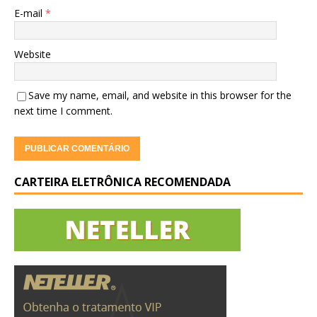
E-mail
*
Website
Save my name, email, and website in this browser for the
next time I comment.
CARTEIRA ELETRÔNICA RECOMENDADA