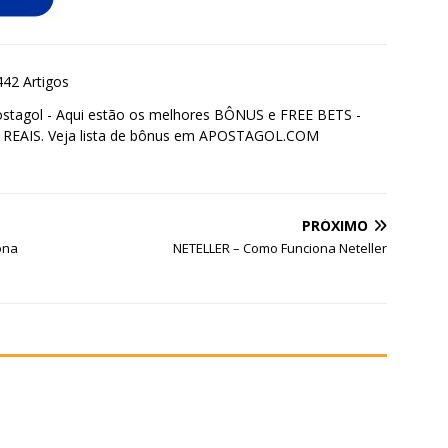
442 Artigos
tagol - Aqui estão os melhores BÔNUS e FREE BETS -
IL REAIS. Veja lista de bônus em APOSTAGOL.COM
PRÓXIMO
ona
NETELLER – Como Funciona Neteller