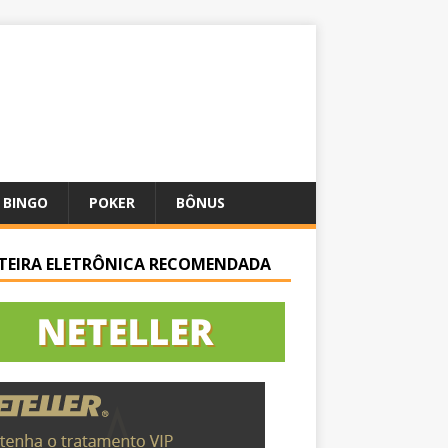
BINGO
POKER
BÔNUS
TEIRA ELETRÔNICA RECOMENDADA