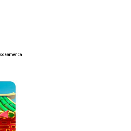
resdaamérica