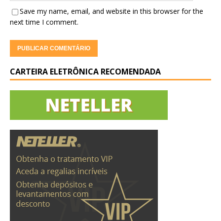
Save my name, email, and website in this browser for the
next time I comment.
CARTEIRA ELETRÔNICA RECOMENDADA