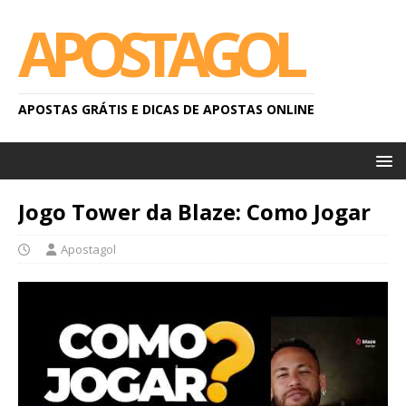
APOSTAGOL
APOSTAS GRÁTIS E DICAS DE APOSTAS ONLINE
Jogo Tower da Blaze: Como Jogar
Apostagol