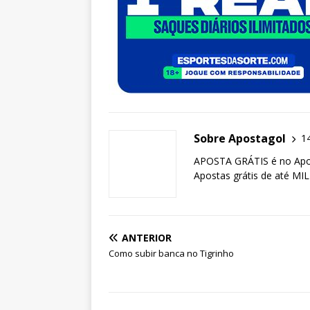
Sobre Apostagol
1
APOSTA GRÁTIS é no Apos
Apostas grátis de até M
ANTERIOR
Como subir banca no Tigrinho