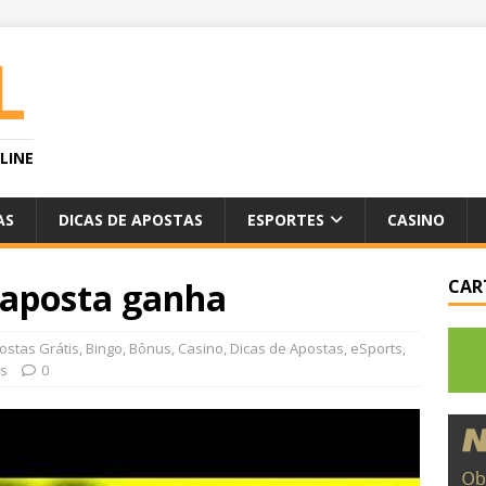
L
LINE
AS
DICAS DE APOSTAS
ESPORTES
CASINO
 aposta ganha
CAR
ostas Grátis
,
Bingo
,
Bônus
,
Casino
,
Dicas de Apostas
,
eSports
,
as
0