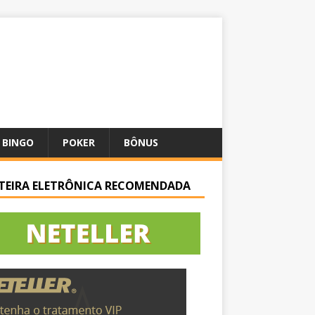
BINGO
POKER
BÔNUS
TEIRA ELETRÔNICA RECOMENDADA