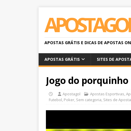
APOSTAGO
APOSTAS GRÁTIS E DICAS DE APOSTAS ON
APOSTAS GRÁTIS
SITES DE APOST
Jogo do porquinho
Apostagol
Apostas Esportivas
,
Ap
Futebol
,
Poker
,
Sem categoria
,
Sites de Apost