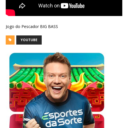
Jogo do Pescador BIG BASS
YOUTUBE