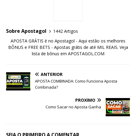
Sobre Apostagol
1442 Artigos
APOSTA GRÁTIS é no Apostagol - Aqui estão os melhores
BÔNUS e FREE BETS - Apostas grátis de até MIL REAIS. Veja
lista de bônus em APOSTAGOL.COM
ANTERIOR
APOSTA COMBINADA: Como Funciona Aposta
Combinada?
PRÓXIMO
Como Sacar no Aposta Ganha
SEJA O PRIMEIRO A COMENTAR