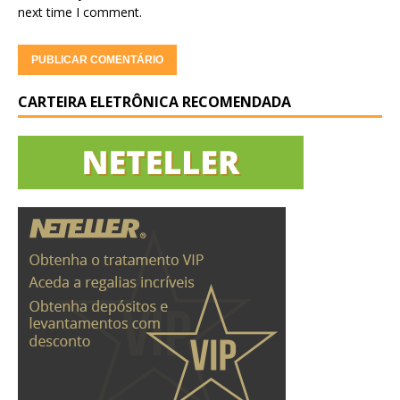
next time I comment.
CARTEIRA ELETRÔNICA RECOMENDADA