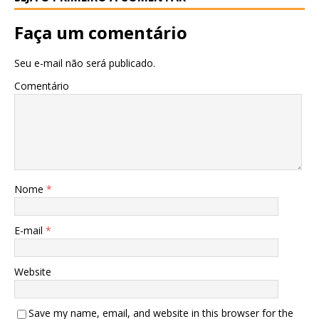
Faça um comentário
Seu e-mail não será publicado.
Comentário
Nome
*
E-mail
*
Website
Save my name, email, and website in this browser for the