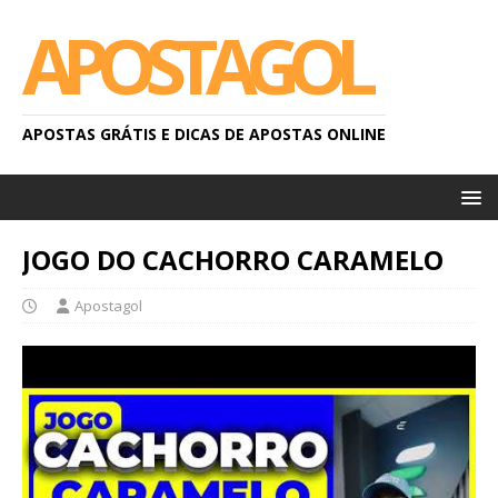
APOSTAGOL
APOSTAS GRÁTIS E DICAS DE APOSTAS ONLINE
JOGO DO CACHORRO CARAMELO
Apostagol