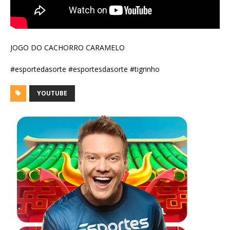
JOGO DO CACHORRO CARAMELO
#esportedasorte #esportesdasorte #tigrinho
YOUTUBE