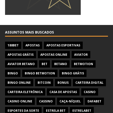
ASSUNTOS MAIS BUSCADOS
188BET
APOSTAS
APOSTAS ESPORTIVAS
APOSTAS GRÁTIS
APOSTAS ONLINE
AVIATOR
AVIATOR BETANO
BET
BETANO
BETMOTION
BINGO
BINGO BETMOTION
BINGO GRÁTIS
BINGO ONLINE
BITCOIN
BONUS
CARTEIRA DIGITAL
CARTEIRA ELETRÔNICA
CASA DE APOSTAS
CASINO
CASINO ONLINE
CASSINO
CAÇA-NÍQUEL
DAFABET
ESPORTES DA SORTE
ESTRELA BET
ESTRELABET