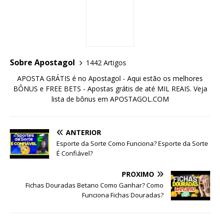
Sobre Apostagol
1442 Artigos
APOSTA GRÁTIS é no Apostagol - Aqui estão os melhores
BÔNUS e FREE BETS - Apostas grátis de até MIL REAIS. Veja
lista de bônus em APOSTAGOL.COM
ANTERIOR
Esporte da Sorte Como Funciona? Esporte da Sorte
É Confiável?
PRÓXIMO
Fichas Douradas Betano Como Ganhar? Como
Funciona Fichas Douradas?