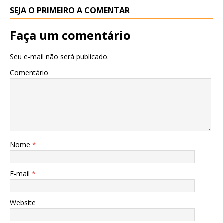
SEJA O PRIMEIRO A COMENTAR
Faça um comentário
Seu e-mail não será publicado.
Comentário
Nome
*
E-mail
*
Website