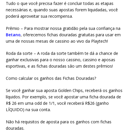
Tudo o que você precisa fazer é concluir todas as etapas
necessárias e, quando suas apostas forem liquidadas, você
poderá aproveitar sua recompensa.
Prêmio – Para mostrar nossa gratidão pela sua confiança na
Betano
, oferecemos fichas douradas gratuitas para usar em
uma de nossas mesas de cassino ao vivo da Playtech!
Roda da sorte – A roda da sorte também te dá a chance de
ganhar exclusivas para o nosso cassino, cassino e aposas
esportivas, e as fichas douradas são um destes prêmios!
Como calcular os ganhos das Fichas Douradas?
Se você ganhar sua aposta Golden Chips, receberá os ganhos
líquidos. Por exemplo, se você apostar uma ficha dourada de
R$ 26 em uma odd de 1/1, você receberá R$26 (ganho
LÍQUIDO) na sua conta.
Não há requisitos de aposta para os ganhos com fichas
douradas.