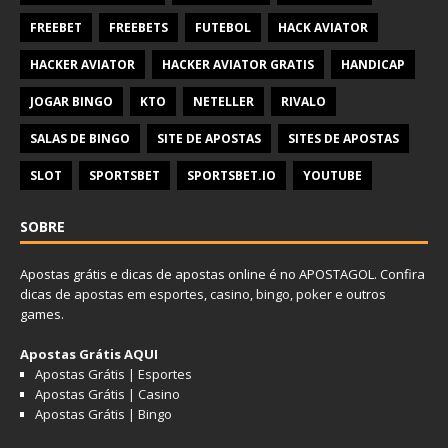
FREEBET
FREEBETS
FUTEBOL
HACK AVIATOR
HACKER AVIATOR
HACKER AVIATOR GRATIS
HANDICAP
JOGAR BINGO
KTO
NETELLER
RIVALO
SALAS DE BINGO
SITE DE APOSTAS
SITES DE APOSTAS
SLOT
SPORTSBET
SPORTSBET.IO
YOUTUBE
SOBRE
Apostas grátis e dicas de apostas online é no APOSTAGOL. Confira
dicas de
apostas em esportes
,
casino
,
bingo
,
poker
e outros
games.
Apostas Grátis AQUI
Apostas Grátis | Esportes
Apostas Grátis | Casino
Apostas Grátis | Bingo