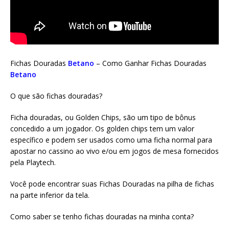
Fichas Douradas
Betano
– Como Ganhar Fichas Douradas
Betano
O que são fichas douradas?
Ficha douradas, ou Golden Chips, são um tipo de bônus
concedido a um jogador. Os golden chips tem um valor
específico e podem ser usados como uma ficha normal para
apostar no cassino ao vivo e/ou em jogos de mesa fornecidos
pela Playtech.
Você pode encontrar suas Fichas Douradas na pilha de fichas
na parte inferior da tela.
Como saber se tenho fichas douradas na minha conta?