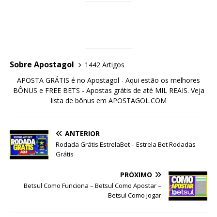
Sobre Apostagol
1442 Artigos
APOSTA GRÁTIS é no Apostagol - Aqui estão os melhores
BÔNUS e FREE BETS - Apostas grátis de até MIL REAIS. Veja
lista de bônus em APOSTAGOL.COM
ANTERIOR
Rodada Grátis EstrelaBet – Estrela Bet Rodadas
Grátis
PRÓXIMO
Betsul Como Funciona – Betsul Como Apostar –
Betsul Como Jogar