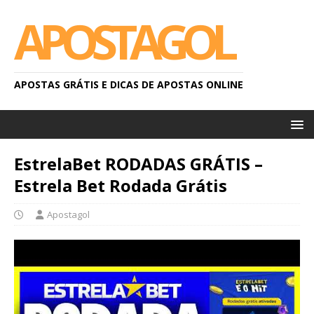
APOSTAGOL
APOSTAS GRÁTIS E DICAS DE APOSTAS ONLINE
EstrelaBet RODADAS GRÁTIS –
Estrela Bet Rodada Grátis
Apostagol