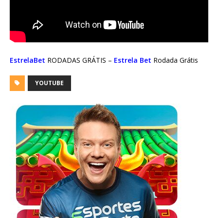
EstrelaBet
RODADAS GRÁTIS –
Estrela Bet
Rodada Grátis
YOUTUBE