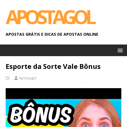
APOSTAGOL
APOSTAS GRÁTIS E DICAS DE APOSTAS ONLINE
Esporte da Sorte Vale Bônus
Apostagol