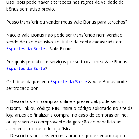
Uso, pois pode haver alterações nas regras de validade de
bônus sem aviso prévio.
Posso transferir ou vender meus Vale Bonus para terceiros?
Não, o Vale Bonus não pode ser transferido nem vendido,
sendo de uso exclusivo ao titular da conta cadastrada em
Esportes da Sorte
e Vale Bonus.
Por quais produtos e serviços posso trocar meu Vale Bonus
Esportes da Sorte
?
Os bônus da parceria
Esporte da Sorte
& Vale Bonus pode
ser trocado por:
– Descontos em compras online e presencial: pode ser um
cupom, link ou código PIN. Insira o código solicitado no site da
loja antes de finalizar a compra, no caso de compras online,
ou apresente o comprovante da geração do benefício ao
atendente, no caso de loja física.
– Descontos ou itens em restaurantes: pode ser um cupom –