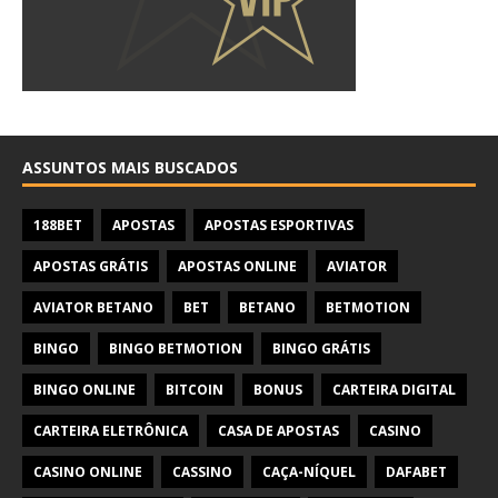
ASSUNTOS MAIS BUSCADOS
188BET
APOSTAS
APOSTAS ESPORTIVAS
APOSTAS GRÁTIS
APOSTAS ONLINE
AVIATOR
AVIATOR BETANO
BET
BETANO
BETMOTION
BINGO
BINGO BETMOTION
BINGO GRÁTIS
BINGO ONLINE
BITCOIN
BONUS
CARTEIRA DIGITAL
CARTEIRA ELETRÔNICA
CASA DE APOSTAS
CASINO
CASINO ONLINE
CASSINO
CAÇA-NÍQUEL
DAFABET