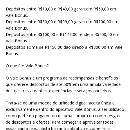
Depósitos entre R$10,00 e R$49,00 garantem R$50,00 em
Vale Bonus.
Depósitos entre R$50,00 e R$99,00 garantem R$100,00 em
Vale Bonus.
Depósitos entre R$100,00 e R$149,00 rendem R$200,00 em
Vale Bonus.
Depósitos acima de R$150,00 dão direito a R$300,00 em Vale
Bonus.
O que é o Vale Bonus?
O Vale Bonus é um programa de recompensas e benefícios
que oferece descontos de até 50% em uma ampla variedade
de lojas, restaurantes, experiências e serviços parceiros.
Trata-se de uma moeda de utilidade digital, aceita única e
exclusivamente dentro do aplicativo Vale Bonus, a ser utilizado
como parte do pagamento de uma compra ou como resgate
de descontos e ofertas. Para começar a aproveitar todas
essas vantagens, basta baixar o aplicativo e começar a