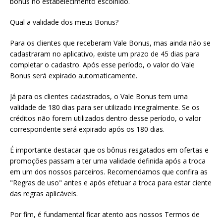
bônus no estabelecimento escolhido.
Qual a validade dos meus Bonus?
Para os clientes que receberam Vale Bonus, mas ainda não se
cadastraram no aplicativo, existe um prazo de 45 dias para
completar o cadastro. Após esse período, o valor do Vale
Bonus será expirado automaticamente.
Já para os clientes cadastrados, o Vale Bonus tem uma
validade de 180 dias para ser utilizado integralmente. Se os
créditos não forem utilizados dentro desse período, o valor
correspondente será expirado após os 180 dias.
É importante destacar que os bônus resgatados em ofertas e
promoções passam a ter uma validade definida após a troca
em um dos nossos parceiros. Recomendamos que confira as
"Regras de uso" antes e após efetuar a troca para estar ciente
das regras aplicáveis.
Por fim, é fundamental ficar atento aos nossos Termos de