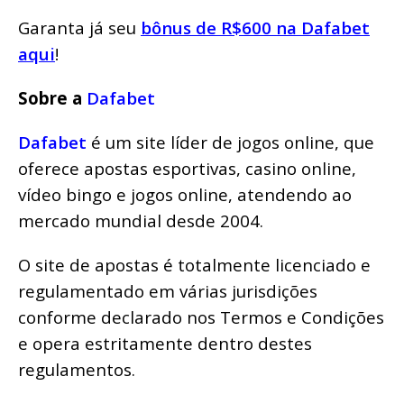
Garanta já seu
bônus de R$600 na Dafabet
aqui
!
Sobre a
Dafabet
Dafabet
é um site líder de jogos online, que
oferece apostas esportivas, casino online,
vídeo bingo e jogos online,
atendendo ao
mercado mundial desde 2004.
O site de apostas é totalmente licenciado e
regulamentado em várias jurisdições
conforme declarado nos Termos e Condições
e opera estritamente dentro destes
regulamentos.