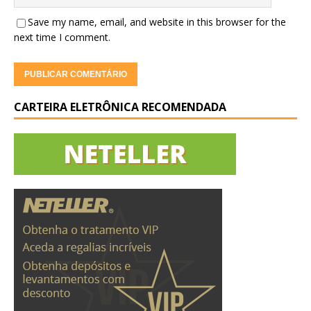
Save my name, email, and website in this browser for the
next time I comment.
CARTEIRA ELETRÔNICA RECOMENDADA