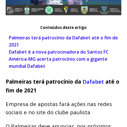
Conteúdos deste artigo
Palmeiras terá patrocínio da Dafabet até o fim de
2021
Dafabet é a nova patrocinadora do Santos FC
América-MG acerta patrocínio com a gigante
mundial Dafabet
Palmeiras terá patrocínio da
Dafabet
até o
fim de 2021
Empresa de apostas fará ações nas redes
sociais e no site do clube paulista
O Palmeiras deve anunciar, nos próximos