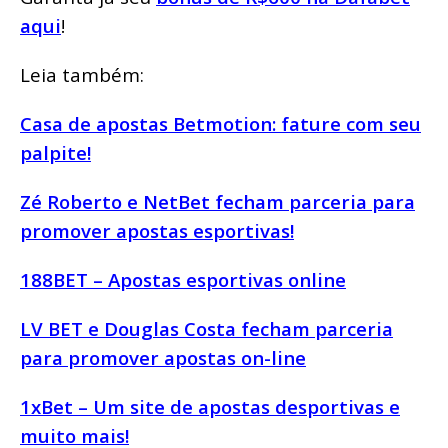
aqui
!
Leia também:
Casa de apostas Betmotion: fature com seu
palpite!
Zé Roberto e NetBet fecham parceria para
promover apostas esportivas!
188BET – Apostas esportivas online
LV BET e Douglas Costa fecham parceria
para promover apostas on-line
1xBet – Um site de apostas desportivas e
muito mais!