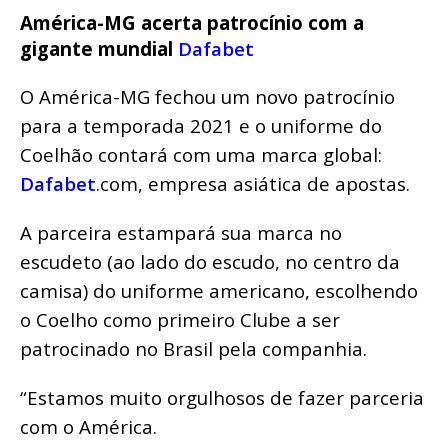
América-MG acerta patrocínio com a
gigante mundial
Dafabet
O América-MG fechou um novo patrocínio
para a temporada 2021 e o uniforme do
Coelhão contará com uma marca global:
Dafabet
.com, empresa asiática de apostas.
A parceira estampará sua marca no
escudeto (ao lado do escudo, no centro da
camisa) do uniforme americano, escolhendo
o Coelho como primeiro Clube a ser
patrocinado no Brasil pela companhia.
“Estamos muito orgulhosos de fazer parceria
com o América.