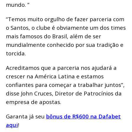
mundo. ”
“Temos muito orgulho de fazer parceria com
o Santos, o clube é obviamente um dos times
mais famosos do Brasil, além de ser
mundialmente conhecido por sua tradição e
torcida.
Acreditamos que a parceria nos ajudará a
crescer na América Latina e estamos
confiantes para começar a trabalhar juntos”,
disse John Cruces, Diretor de Patrocínios da
empresa de apostas.
Garanta já seu
bônus de R$600 na Dafabet
aqui
!