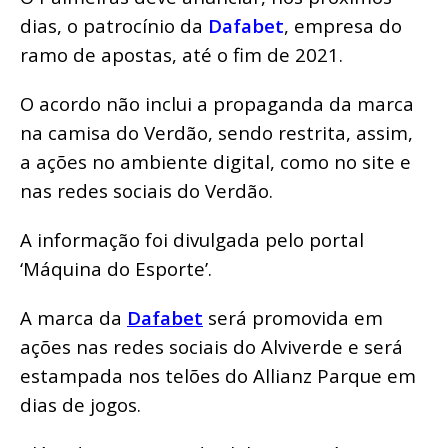
dias, o patrocínio da
Dafabet
, empresa do
ramo de apostas, até o fim de 2021.
O acordo não inclui a propaganda da marca
na camisa do Verdão, sendo restrita, assim,
a ações no ambiente digital, como no site e
nas redes sociais do Verdão.
A informação foi divulgada pelo portal
‘Máquina do Esporte’.
A marca da
Dafabet
será promovida em
ações nas redes sociais do Alviverde e será
estampada nos telões do Allianz Parque em
dias de jogos.