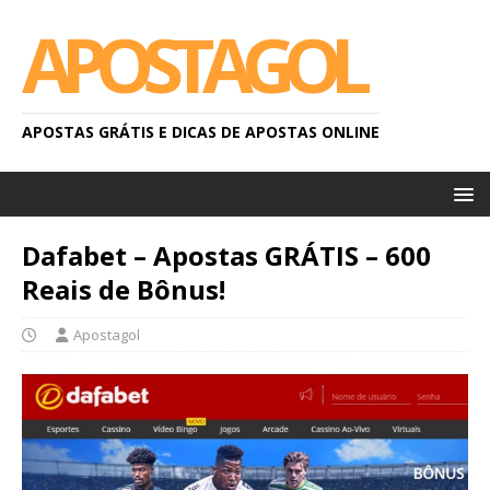
APOSTAGOL
APOSTAS GRÁTIS E DICAS DE APOSTAS ONLINE
Dafabet – Apostas GRÁTIS – 600
Reais de Bônus!
Apostagol