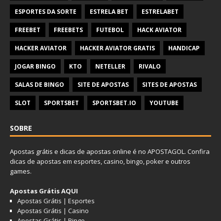
ESPORTES DA SORTE
ESTRELA BET
ESTRELABET
FREEBET
FREEBETS
FUTEBOL
HACK AVIATOR
HACKER AVIATOR
HACKER AVIATOR GRATIS
HANDICAP
JOGAR BINGO
KTO
NETELLER
RIVALO
SALAS DE BINGO
SITE DE APOSTAS
SITES DE APOSTAS
SLOT
SPORTSBET
SPORTSBET.IO
YOUTUBE
SOBRE
Apostas grátis e dicas de apostas online é no APOSTAGOL. Confira
dicas de
apostas em esportes
,
casino
,
bingo
,
poker
e outros
games.
Apostas Grátis AQUI
Apostas Grátis | Esportes
Apostas Grátis | Casino
Apostas Grátis | Bingo