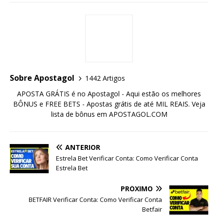
Sobre Apostagol
1442 Artigos
APOSTA GRÁTIS é no Apostagol - Aqui estão os melhores
BÔNUS e FREE BETS - Apostas grátis de até MIL REAIS. Veja
lista de bônus em APOSTAGOL.COM
ANTERIOR
Estrela Bet Verificar Conta: Como Verificar Conta
Estrela Bet
PRÓXIMO
BETFAIR Verificar Conta: Como Verificar Conta
Betfair