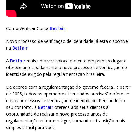
Como Verificar Conta
Betfair
Novo processo de verificação de identidade já está disponível
na
Betfair
A
Betfair
mais uma vez coloca o cliente em primeiro lugar e
oferece antecipadamente o novo processo de verificação de
identidade exigido pela regulamentação brasileira.
De acordo com a regulamentação do governo federal, a partir
de 2025, todos os operadores licenciados precisarão oferecer
novos processos de verificação de identidade. Pensando no
seu conforto, a
Betfair
oferece aos seus clientes a
oportunidade de realizar o novo processo antes da
regulamentação entrar em vigor, tornando a transição mais
simples e fácil para você.