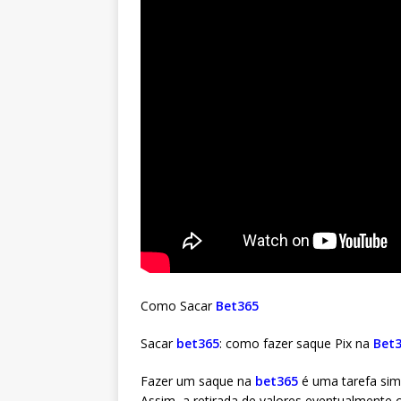
Como Sacar
Bet365
Sacar
bet365
: como fazer saque Pix na
Bet
Fazer um saque na
bet365
é uma tarefa simp
Assim, a retirada de valores eventualmente 