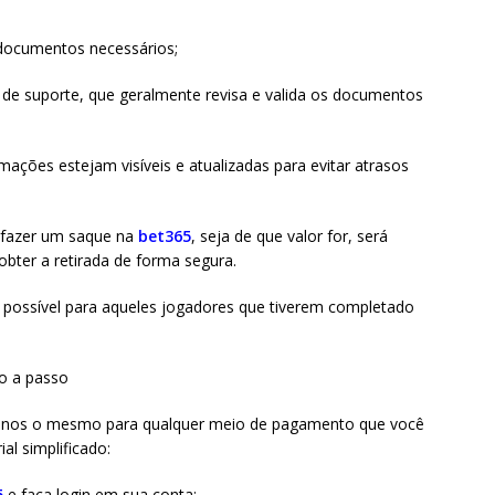
s documentos necessários;
 de suporte, que geralmente revisa e valida os documentos
rmações estejam visíveis e atualizadas para evitar atrasos
r fazer um saque na
bet365
, seja de que valor for, será
 obter a retirada de forma segura.
á possível para aqueles jogadores que tiverem completado
so a passo
nos o mesmo para qualquer meio de pagamento que você
al simplificado:
5
e faça login em sua conta;