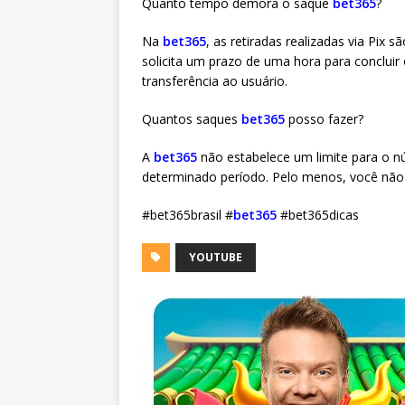
Quanto tempo demora o saque
bet365
?
Na
bet365
, as retiradas realizadas via Pix
solicita um prazo de uma hora para concluir
transferência ao usuário.
Quantos saques
bet365
posso fazer?
A
bet365
não estabelece um limite para o 
determinado período. Pelo menos, você não 
#bet365brasil #
bet365
#bet365dicas
YOUTUBE