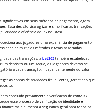
 significativas em seus métodos de pagamento, agora
s. Essa decisão visa agilizar e simplificar as transações
ularidade e eficiência do Pix no Brasil.
oporciona aos jogadores uma experiência de pagamento
essidade de múltiplos métodos e taxas associadas.
egridade das transações, a
bet365
também estabeleceu
zar um depósito ou um saque, os jogadores deverão se
rigatória a cada transação, independentemente do valor.
teger as contas de atividades fraudulentas, garantindo que
epósito.
enham concluído previamente a verificação de conta KYC
orque esse processo de verificação de identidade é
 financeiras e aumenta a segurança geral para todos os