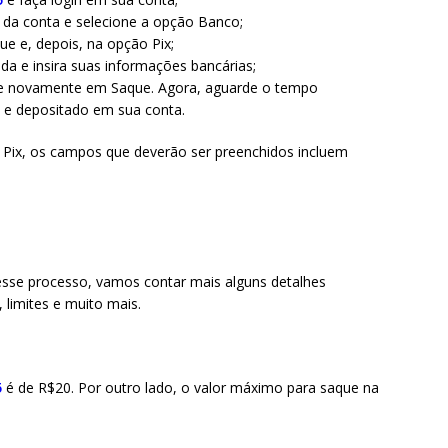
 da conta e selecione a opção Banco;
e e, depois, na opção Pix;
da e insira suas informações bancárias;
ique novamente em Saque. Agora, aguarde o tempo
o e depositado em sua conta.
 Pix, os campos que deverão ser preenchidos incluem
esse processo, vamos contar mais alguns detalhes
limites e muito mais.
5
é de R$20. Por outro lado, o valor máximo para saque na