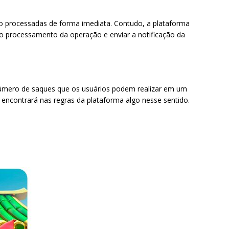
 são processadas de forma imediata. Contudo, a plataforma
 o processamento da operação e enviar a notificação da
número de saques que os usuários podem realizar em um
encontrará nas regras da plataforma algo nesse sentido.