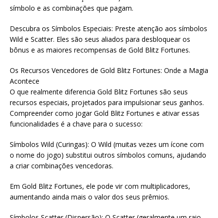
símbolo e as combinações que pagam.
Descubra os Símbolos Especiais: Preste atenção aos símbolos
Wild e Scatter. Eles são seus aliados para desbloquear os
bônus e as maiores recompensas de Gold Blitz Fortunes.
Os Recursos Vencedores de Gold Blitz Fortunes: Onde a Magia
Acontece
O que realmente diferencia Gold Blitz Fortunes são seus
recursos especiais, projetados para impulsionar seus ganhos.
Compreender como jogar Gold Blitz Fortunes e ativar essas
funcionalidades é a chave para o sucesso:
Símbolos Wild (Curingas): O Wild (muitas vezes um ícone com
o nome do jogo) substitui outros símbolos comuns, ajudando
a criar combinações vencedoras.
Em Gold Blitz Fortunes, ele pode vir com multiplicadores,
aumentando ainda mais o valor dos seus prêmios.
Símbolos Scatter (Dispersão): O Scatter (geralmente um raio