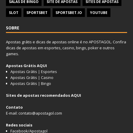
SALAS DE BINGO
SITE DE APOSTAS
SITES DE APOSTAS
SLOT
SPORTSBET
SPORTSBET.IO
YOUTUBE
SOBRE
Apostas grátis e dicas de apostas online é no APOSTAGOL. Confira
dicas de
apostas em esportes
,
casino
,
bingo
,
poker
e outros
games.
Apostas Grátis AQUI
Apostas Grátis | Esportes
Apostas Grátis | Casino
Apostas Grátis | Bingo
Sites de apostas recomendados AQUI
Contato
E-mail: contato@apostagol.com
Redes sociais
Facebook/Apostagol