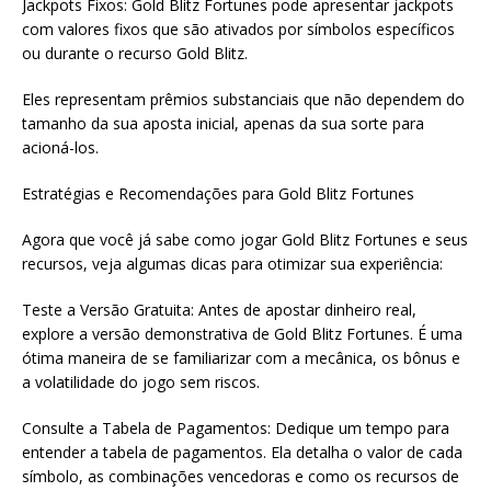
Jackpots Fixos: Gold Blitz Fortunes pode apresentar jackpots
com valores fixos que são ativados por símbolos específicos
ou durante o recurso Gold Blitz.
Eles representam prêmios substanciais que não dependem do
tamanho da sua aposta inicial, apenas da sua sorte para
acioná-los.
Estratégias e Recomendações para Gold Blitz Fortunes
Agora que você já sabe como jogar Gold Blitz Fortunes e seus
recursos, veja algumas dicas para otimizar sua experiência:
Teste a Versão Gratuita: Antes de apostar dinheiro real,
explore a versão demonstrativa de Gold Blitz Fortunes. É uma
ótima maneira de se familiarizar com a mecânica, os bônus e
a volatilidade do jogo sem riscos.
Consulte a Tabela de Pagamentos: Dedique um tempo para
entender a tabela de pagamentos. Ela detalha o valor de cada
símbolo, as combinações vencedoras e como os recursos de