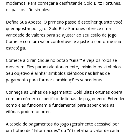
modernos. Para começar a desfrutar de Gold Blitz Fortunes,
os passos são simples:
Defina Sua Aposta: O primeiro passo é escolher quanto você
quer apostar por giro. Gold Blitz Fortunes oferece uma
variedade de valores para se ajustar ao seu estilo de jogo.
Comece com um valor confortável e ajuste-o conforme sua
estratégia.
Comece a Girar: Clique no botão "Girar" e veja os rolos se
moverem. Eles param aleatoriamente, exibindo os símbolos.
Seu objetivo é alinhar símbolos idênticos nas linhas de
pagamento para formar combinações vencedoras.
Conheça as Linhas de Pagamento: Gold Blitz Fortunes opera
com um número específico de linhas de pagamento. Entender
como elas funcionam é fundamental para saber onde as
vitórias podem ocorrer.
A tabela de pagamentos do jogo (geralmente acessível por
um botão de "Informações" ou "i") detalha o valor de cada