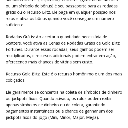
ou um símbolo de bônus) é seu passaporte para as rodadas
grátis ou o recurso Blitz. Ele paga em qualquer posição nos
rolos e ativa os bônus quando você consegue um número
suficiente.
Rodadas Grátis: Ao acertar a quantidade necessária de
Scatters, você ativa as Cenas de Rodadas Grátis de Gold Blitz
Fortunes. Durante essas rodadas, seus ganhos podem ser
multiplicados, e recursos adicionais podem entrar em ação,
oferecendo mais chances de vitória sem custo.
Recurso Gold Blitz: Este é o recurso homônimo e um dos mais
cobiçados.
Ele geralmente se concentra na coleta de símbolos de dinheiro
ou jackpots fixos. Quando ativado, os rolos podem exibir
apenas símbolos de dinheiro ou de coleta, garantindo
pagamentos instantâneos ou a chance de ganhar um dos
jackpots fixos do jogo (Mini, Minor, Major, Mega).