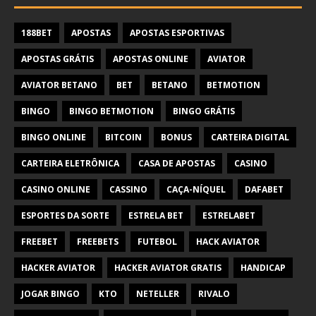
188BET
APOSTAS
APOSTAS ESPORTIVAS
APOSTAS GRÁTIS
APOSTAS ONLINE
AVIATOR
AVIATOR BETANO
BET
BETANO
BETMOTION
BINGO
BINGO BETMOTION
BINGO GRÁTIS
BINGO ONLINE
BITCOIN
BONUS
CARTEIRA DIGITAL
CARTEIRA ELETRÔNICA
CASA DE APOSTAS
CASINO
CASINO ONLINE
CASSINO
CAÇA-NÍQUEL
DAFABET
ESPORTES DA SORTE
ESTRELA BET
ESTRELABET
FREEBET
FREEBETS
FUTEBOL
HACK AVIATOR
HACKER AVIATOR
HACKER AVIATOR GRATIS
HANDICAP
JOGAR BINGO
KTO
NETELLER
RIVALO