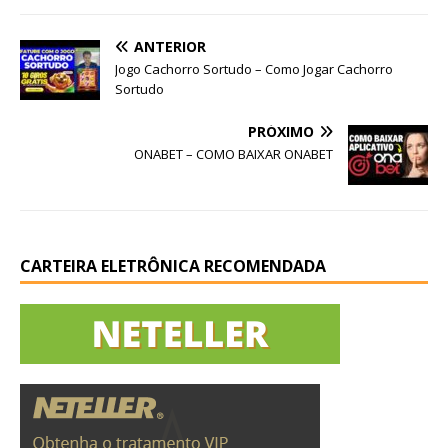
ANTERIOR
Jogo Cachorro Sortudo – Como Jogar Cachorro
Sortudo
PRÓXIMO
ONABET – COMO BAIXAR ONABET
CARTEIRA ELETRÔNICA RECOMENDADA