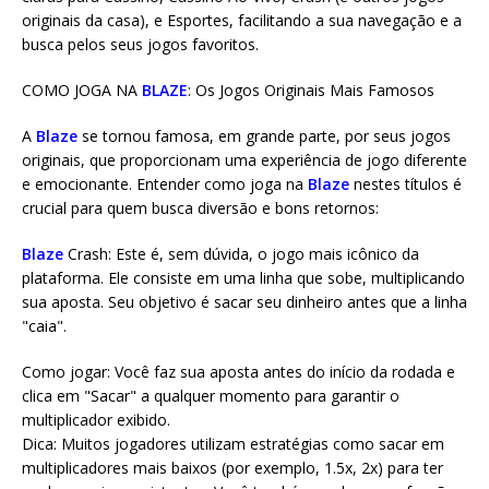
originais da casa), e Esportes, facilitando a sua navegação e a
busca pelos seus jogos favoritos.
COMO JOGA NA
BLAZE
: Os Jogos Originais Mais Famosos
A
Blaze
se tornou famosa, em grande parte, por seus jogos
originais, que proporcionam uma experiência de jogo diferente
e emocionante. Entender como joga na
Blaze
nestes títulos é
crucial para quem busca diversão e bons retornos:
Blaze
Crash: Este é, sem dúvida, o jogo mais icônico da
plataforma. Ele consiste em uma linha que sobe, multiplicando
sua aposta. Seu objetivo é sacar seu dinheiro antes que a linha
"caia".
Como jogar: Você faz sua aposta antes do início da rodada e
clica em "Sacar" a qualquer momento para garantir o
multiplicador exibido.
Dica: Muitos jogadores utilizam estratégias como sacar em
multiplicadores mais baixos (por exemplo, 1.5x, 2x) para ter