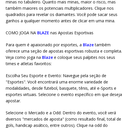
minas no tabuleiro. Quanto mais minas, maior o risco, mas
também maiores os potenciais multiplicadores. Clique nos
quadrados para revelar os diamantes. Você pode sacar seus
ganhos a qualquer momento antes de clicar em uma mina.
COMO JOGA NA
BLAZE
nas Apostas Esportivas
Para quem é apaixonado por esportes, a
Blaze
também
oferece uma seção de apostas esportivas robusta e completa.
Veja como joga na
Blaze
e coloque seus palpites nos seus
times e atletas favoritos:
Escolha Seu Esporte e Evento: Navegue pela seção de
"Esportes". Você encontrará uma enorme variedade de
modalidades, desde futebol, basquete, tênis, até e-Sports e
esportes virtuais. Selecione o evento específico em que deseja
apostar.
Selecione o Mercado e a Odd: Dentro do evento, você verá
diversos "mercados de aposta" (como resultado final, total de
gols, handicap asiático, entre outros). Clique na odd do