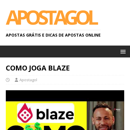
APOSTAGOL
APOSTAS GRÁTIS E DICAS DE APOSTAS ONLINE
COMO JOGA BLAZE
Apostagol