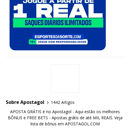
Sobre Apostagol
1442 Artigos
APOSTA GRÁTIS é no Apostagol - Aqui estão os melhores
BÔNUS e FREE BETS - Apostas grátis de até MIL REAIS. Veja
lista de bônus em APOSTAGOL.COM