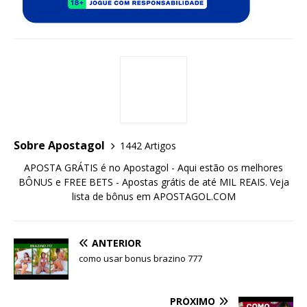
Sobre Apostagol
1442 Artigos
APOSTA GRÁTIS é no Apostagol - Aqui estão os melhores
BÔNUS e FREE BETS - Apostas grátis de até MIL REAIS. Veja
lista de bônus em APOSTAGOL.COM
ANTERIOR
como usar bonus brazino 777
PRÓXIMO