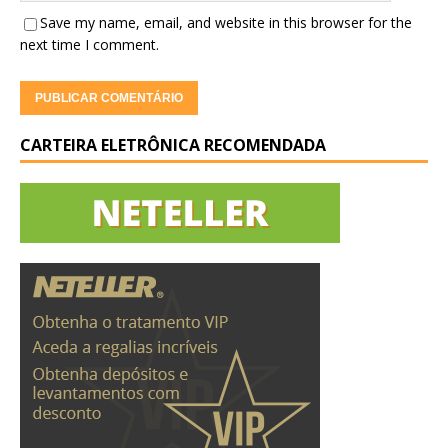
Save my name, email, and website in this browser for the
next time I comment.
CARTEIRA ELETRÔNICA RECOMENDADA