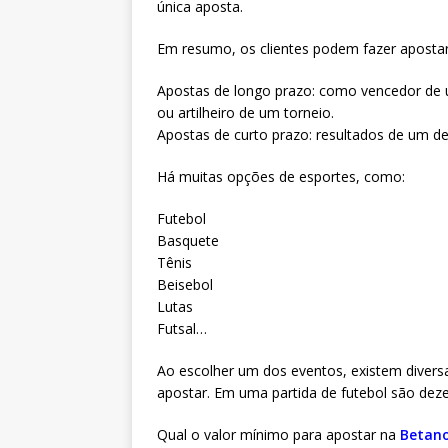
única aposta.
Em resumo, os clientes podem fazer apost
Apostas de longo prazo: como vencedor de
ou artilheiro de um torneio.
Apostas de curto prazo: resultados de um d
Há muitas opções de esportes, como:
Futebol
Basquete
Tênis
Beisebol
Lutas
Futsal…
Ao escolher um dos eventos, existem diver
apostar. Em uma partida de futebol são dez
Qual o valor mínimo para apostar na
Betan