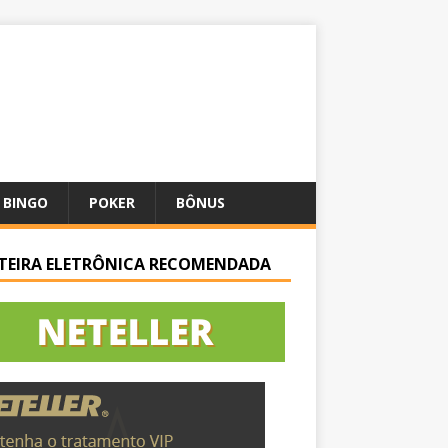
BINGO
POKER
BÔNUS
TEIRA ELETRÔNICA RECOMENDADA