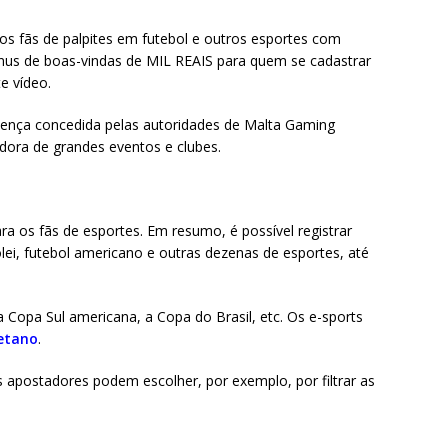
s fãs de palpites em futebol e outros esportes com
nus de boas-vindas de MIL REAIS para quem se cadastrar
e vídeo.
icença concedida pelas autoridades de Malta Gaming
adora de grandes eventos e clubes.
ara os fãs de esportes. Em resumo, é possível registrar
lei, futebol americano e outras dezenas de esportes, até
Copa Sul americana, a Copa do Brasil, etc. Os e-sports
etano
.
 apostadores podem escolher, por exemplo, por filtrar as