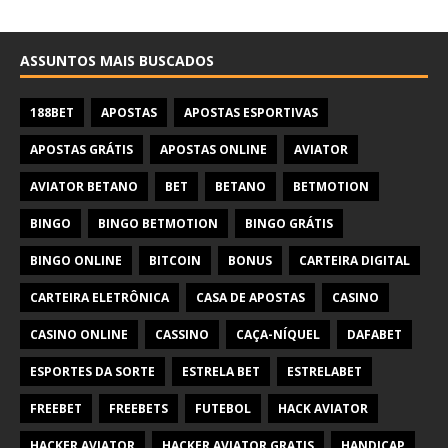
ASSUNTOS MAIS BUSCADOS
188BET
APOSTAS
APOSTAS ESPORTIVAS
APOSTAS GRÁTIS
APOSTAS ONLINE
AVIATOR
AVIATOR BETANO
BET
BETANO
BETMOTION
BINGO
BINGO BETMOTION
BINGO GRÁTIS
BINGO ONLINE
BITCOIN
BONUS
CARTEIRA DIGITAL
CARTEIRA ELETRÔNICA
CASA DE APOSTAS
CASINO
CASINO ONLINE
CASSINO
CAÇA-NÍQUEL
DAFABET
ESPORTES DA SORTE
ESTRELA BET
ESTRELABET
FREEBET
FREEBETS
FUTEBOL
HACK AVIATOR
HACKER AVIATOR
HACKER AVIATOR GRATIS
HANDICAP