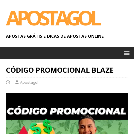
APOSTAGOL
APOSTAS GRÁTIS E DICAS DE APOSTAS ONLINE
CÓDIGO PROMOCIONAL BLAZE
Apostagol