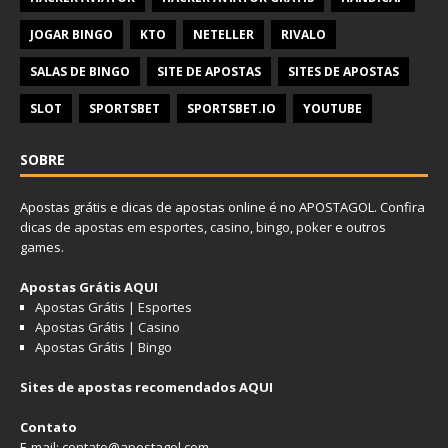
JOGAR BINGO
KTO
NETELLER
RIVALO
SALAS DE BINGO
SITE DE APOSTAS
SITES DE APOSTAS
SLOT
SPORTSBET
SPORTSBET.IO
YOUTUBE
SOBRE
Apostas grátis e dicas de apostas online é no APOSTAGOL. Confira
dicas de
apostas em esportes
,
casino
,
bingo
,
poker
e outros
games.
Apostas Grátis AQUI
Apostas Grátis | Esportes
Apostas Grátis | Casino
Apostas Grátis | Bingo
Sites de apostas recomendados AQUI
Contato
E-mail: contato@apostagol.com