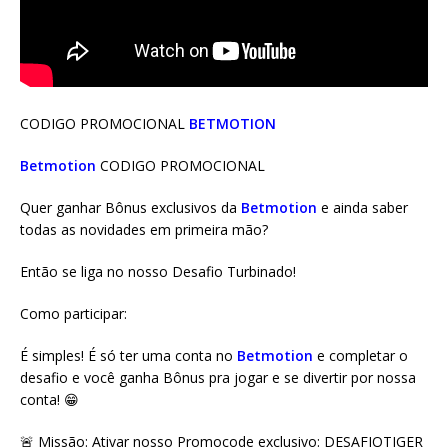
CODIGO PROMOCIONAL
BETMOTION
Betmotion
CODIGO PROMOCIONAL
Quer ganhar Bônus exclusivos da
Betmotion
e ainda saber
todas as novidades em primeira mão?
Então se liga no nosso Desafio Turbinado!
Como participar:
É simples! É só ter uma conta no
Betmotion
e completar o
desafio e você ganha Bônus pra jogar e se divertir por nossa
conta! 😁
🚨 Missão: Ativar nosso Promocode exclusivo: DESAFIOTIGER