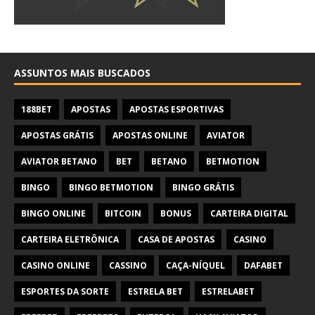
ASSUNTOS MAIS BUSCADOS
188BET
APOSTAS
APOSTAS ESPORTIVAS
APOSTAS GRÁTIS
APOSTAS ONLINE
AVIATOR
AVIATOR BETANO
BET
BETANO
BETMOTION
BINGO
BINGO BETMOTION
BINGO GRÁTIS
BINGO ONLINE
BITCOIN
BONUS
CARTEIRA DIGITAL
CARTEIRA ELETRÔNICA
CASA DE APOSTAS
CASINO
CASINO ONLINE
CASSINO
CAÇA-NÍQUEL
DAFABET
ESPORTES DA SORTE
ESTRELA BET
ESTRELABET