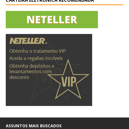
CARTEIRA ELETRÔNICA RECOMENDADA
ASSUNTOS MAIS BUSCADOS