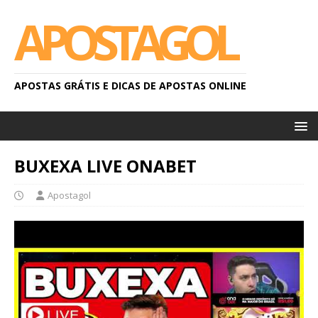
APOSTAGOL
APOSTAS GRÁTIS E DICAS DE APOSTAS ONLINE
BUXEXA LIVE ONABET
Apostagol