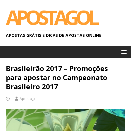
APOSTAGOL
APOSTAS GRÁTIS E DICAS DE APOSTAS ONLINE
Brasileirão 2017 – Promoções
para apostar no Campeonato
Brasileiro 2017
Apostagol