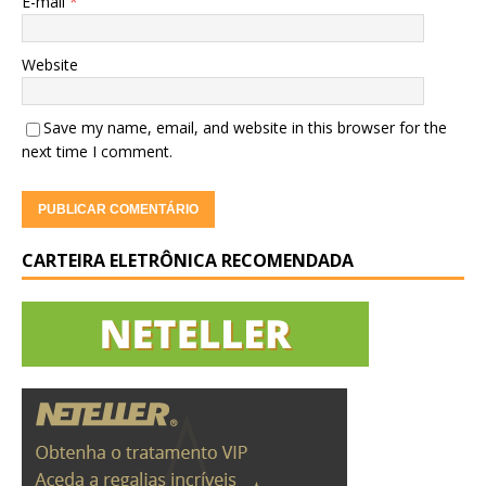
E-mail
*
Website
Save my name, email, and website in this browser for the
next time I comment.
CARTEIRA ELETRÔNICA RECOMENDADA