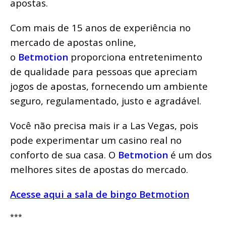
apostas.
Com mais de 15 anos de experiência no
mercado de apostas online,
o
Betmotion
proporciona entretenimento
de qualidade para pessoas que apreciam
jogos de apostas, fornecendo um ambiente
seguro, regulamentado, justo e agradável.
Você não precisa mais ir a Las Vegas, pois
pode experimentar um casino real no
conforto de sua casa. O
Betmotion
é um dos
melhores sites de apostas do mercado.
Acesse aqui a sala de bingo Betmotion
***