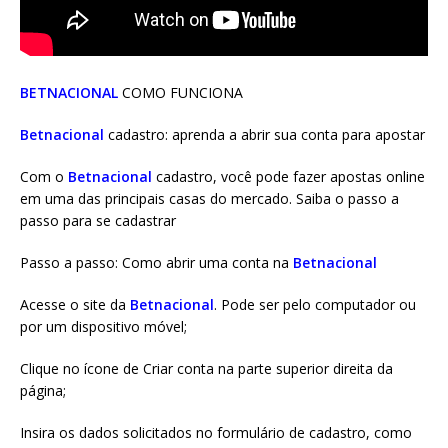
BETNACIONAL
COMO FUNCIONA
Betnacional
cadastro: aprenda a abrir sua conta para apostar
Com o
Betnacional
cadastro, você pode fazer apostas online
em uma das principais casas do mercado. Saiba o passo a
passo para se cadastrar
Passo a passo: Como abrir uma conta na
Betnacional
Acesse o site da
Betnacional
. Pode ser pelo computador ou
por um dispositivo móvel;
Clique no ícone de Criar conta na parte superior direita da
página;
Insira os dados solicitados no formulário de cadastro, como