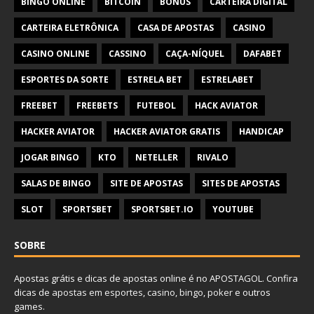
BINGO ONLINE
BITCOIN
BONUS
CARTEIRA DIGITAL
CARTEIRA ELETRÔNICA
CASA DE APOSTAS
CASINO
CASINO ONLINE
CASSINO
CAÇA-NÍQUEL
DAFABET
ESPORTES DA SORTE
ESTRELA BET
ESTRELABET
FREEBET
FREEBETS
FUTEBOL
HACK AVIATOR
HACKER AVIATOR
HACKER AVIATOR GRATIS
HANDICAP
JOGAR BINGO
KTO
NETELLER
RIVALO
SALAS DE BINGO
SITE DE APOSTAS
SITES DE APOSTAS
SLOT
SPORTSBET
SPORTSBET.IO
YOUTUBE
SOBRE
Apostas grátis e dicas de apostas online é no APOSTAGOL. Confira
dicas de
apostas em esportes
,
casino
,
bingo
,
poker
e outros
games.