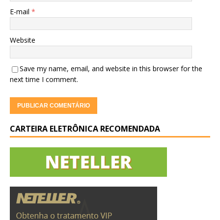
E-mail
*
Website
Save my name, email, and website in this browser for the
next time I comment.
CARTEIRA ELETRÔNICA RECOMENDADA