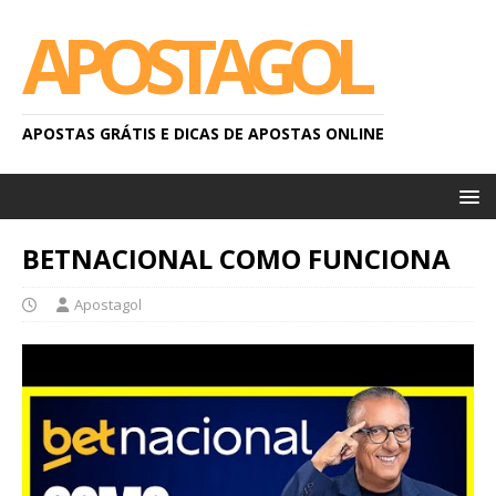
APOSTAGOL
APOSTAS GRÁTIS E DICAS DE APOSTAS ONLINE
BETNACIONAL COMO FUNCIONA
Apostagol