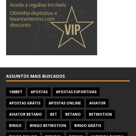
ASSUNTOS MAIS BUSCADOS
188BET
APOSTAS
APOSTAS ESPORTIVAS
APOSTAS GRÁTIS
APOSTAS ONLINE
AVIATOR
AVIATOR BETANO
BET
BETANO
BETMOTION
BINGO
BINGO BETMOTION
BINGO GRÁTIS