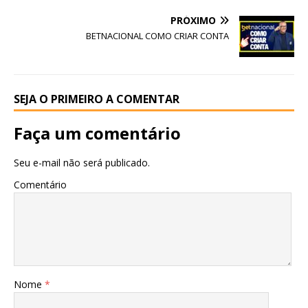
PRÓXIMO
BETNACIONAL COMO CRIAR CONTA
SEJA O PRIMEIRO A COMENTAR
Faça um comentário
Seu e-mail não será publicado.
Comentário
Nome
*