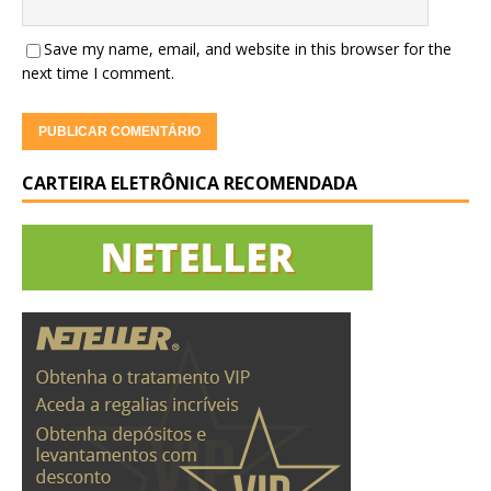
Save my name, email, and website in this browser for the
next time I comment.
CARTEIRA ELETRÔNICA RECOMENDADA