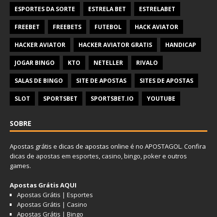
ESPORTES DA SORTE
ESTRELA BET
ESTRELABET
FREEBET
FREEBETS
FUTEBOL
HACK AVIATOR
HACKER AVIATOR
HACKER AVIATOR GRATIS
HANDICAP
JOGAR BINGO
KTO
NETELLER
RIVALO
SALAS DE BINGO
SITE DE APOSTAS
SITES DE APOSTAS
SLOT
SPORTSBET
SPORTSBET.IO
YOUTUBE
SOBRE
Apostas grátis e dicas de apostas online é no APOSTAGOL. Confira
dicas de
apostas em esportes
,
casino
,
bingo
,
poker
e outros
games.
Apostas Grátis AQUI
Apostas Grátis | Esportes
Apostas Grátis | Casino
Apostas Grátis | Bingo