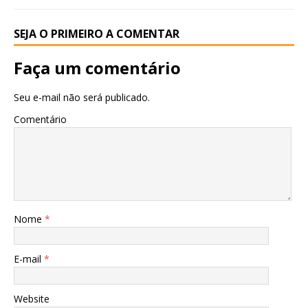
SEJA O PRIMEIRO A COMENTAR
Faça um comentário
Seu e-mail não será publicado.
Comentário
Nome
*
E-mail
*
Website