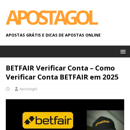
APOSTAGOL
APOSTAS GRÁTIS E DICAS DE APOSTAS ONLINE
BETFAIR Verificar Conta – Como
Verificar Conta BETFAIR em 2025
Apostagol