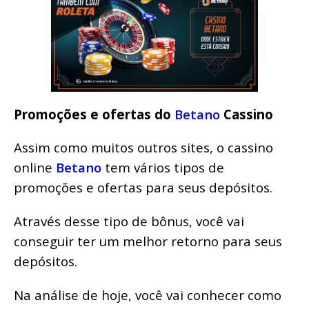
Promoções e ofertas do
Betano
Cassino
Assim como muitos outros sites, o cassino
online
Betano
tem vários tipos de
promoções e ofertas para seus depósitos.
Através desse tipo de bônus, você vai
conseguir ter um melhor retorno para seus
depósitos.
Na análise de hoje, você vai conhecer como