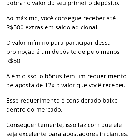
dobrar o valor do seu primeiro depósito.
Ao máximo, você consegue receber até
R$500 extras em saldo adicional.
O valor mínimo para participar dessa
promoção é um depósito de pelo menos
R$50.
Além disso, o bônus tem um requerimento
de aposta de 12x o valor que você recebeu.
Esse requerimento é considerado baixo
dentro do mercado.
Consequentemente, isso faz com que ele
seja excelente para apostadores iniciantes.