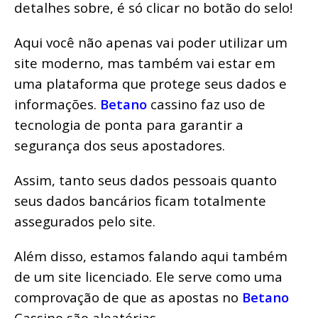
detalhes sobre, é só clicar no botão do selo!
Aqui você não apenas vai poder utilizar um
site moderno, mas também vai estar em
uma plataforma que protege seus dados e
informações.
Betano
cassino faz uso de
tecnologia de ponta para garantir a
segurança dos seus apostadores.
Assim, tanto seus dados pessoais quanto
seus dados bancários ficam totalmente
assegurados pelo site.
Além disso, estamos falando aqui também
de um site licenciado. Ele serve como uma
comprovação de que as apostas no
Betano
Cassino são aleatórias.