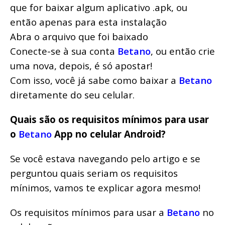
que for baixar algum aplicativo .apk, ou
então apenas para esta instalação
Abra o arquivo que foi baixado
Conecte-se à sua conta
Betano
, ou então crie
uma nova, depois, é só apostar!
Com isso, você já sabe como baixar a
Betano
diretamente do seu celular.
Quais são os requisitos mínimos para usar
o
Betano
App no celular Android?
Se você estava navegando pelo artigo e se
perguntou quais seriam os requisitos
mínimos, vamos te explicar agora mesmo!
Os requisitos mínimos para usar a
Betano
no