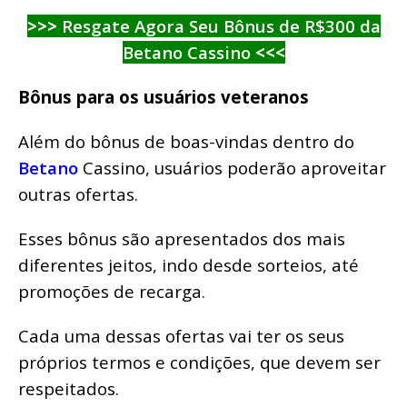
>>>
Resgate Agora Seu Bônus de R$300 da
Betano Cassino
<<<
Bônus para os usuários veteranos
Além do bônus de boas-vindas dentro do
Betano
Cassino, usuários poderão aproveitar
outras ofertas.
Esses bônus são apresentados dos mais
diferentes jeitos, indo desde sorteios, até
promoções de recarga.
Cada uma dessas ofertas vai ter os seus
próprios termos e condições, que devem ser
respeitados.