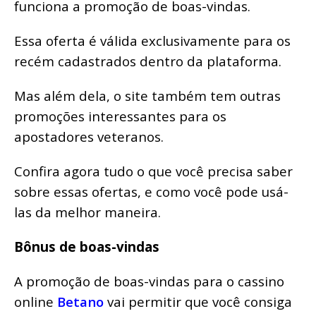
funciona a promoção de boas-vindas.
Essa oferta é válida exclusivamente para os
recém cadastrados dentro da plataforma.
Mas além dela, o site também tem outras
promoções interessantes para os
apostadores veteranos.
Confira agora tudo o que você precisa saber
sobre essas ofertas, e como você pode usá-
las da melhor maneira.
Bônus de boas-vindas
A promoção de boas-vindas para o cassino
online
Betano
vai permitir que você consiga