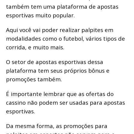
também tem uma plataforma de apostas
esportivas muito popular.
Aqui você vai poder realizar palpites em
modalidades como o futebol, vários tipos de
corrida, e muito mais.
O setor de apostas esportivas dessa
plataforma tem seus próprios bônus e
promoções também.
É importante lembrar que as ofertas do
cassino não podem ser usadas para apostas
esportivas.
Da mesma forma, as promoções para