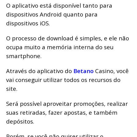
O aplicativo está disponível tanto para
dispositivos Android quanto para
dispositivos iOS.
O processo de download é simples, e ele não
ocupa muito a memória interna do seu
smartphone.
Através do aplicativo do
Betano
Casino, você
vai conseguir utilizar todos os recursos do
site.
Será possível aproveitar promoções, realizar
suas retiradas, fazer apostas, e também
depósitos.
Porém, se você não quiser utilizar o