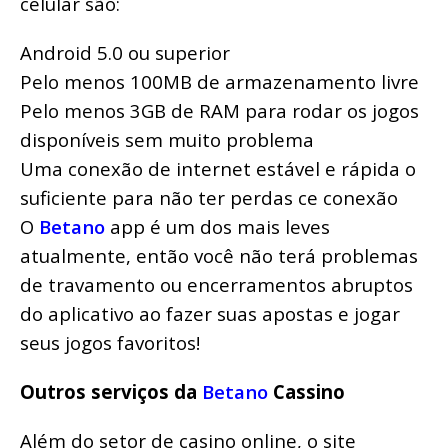
celular são:
Android 5.0 ou superior
Pelo menos 100MB de armazenamento livre
Pelo menos 3GB de RAM para rodar os jogos
disponíveis sem muito problema
Uma conexão de internet estável e rápida o
suficiente para não ter perdas ce conexão
O
Betano
app é um dos mais leves
atualmente, então você não terá problemas
de travamento ou encerramentos abruptos
do aplicativo ao fazer suas apostas e jogar
seus jogos favoritos!
Outros serviços da
Betano
Cassino
Além do setor de casino online, o site