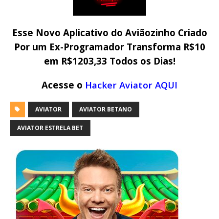
Esse Novo Aplicativo do Aviãozinho Criado
Por um Ex-Programador Transforma R$10
em R$1203,33 Todos os Dias!
Acesse o
Hacker Aviator AQUI
AVIATOR
AVIATOR BETANO
AVIATOR ESTRELA BET