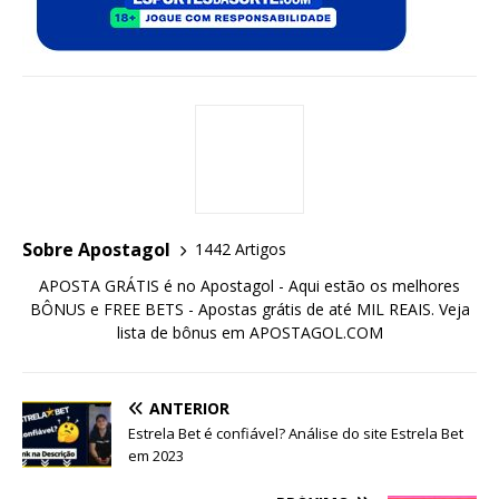
Sobre Apostagol
1442 Artigos
APOSTA GRÁTIS é no Apostagol - Aqui estão os melhores
BÔNUS e FREE BETS - Apostas grátis de até MIL REAIS. Veja
lista de bônus em APOSTAGOL.COM
ANTERIOR
Estrela Bet é confiável? Análise do site Estrela Bet
em 2023