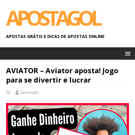
APOSTAGOL
APOSTAS GRÁTIS E DICAS DE APOSTAS ONLINE
AVIATOR – Aviator aposta! Jogo
para se divertir e lucrar
Apostagol