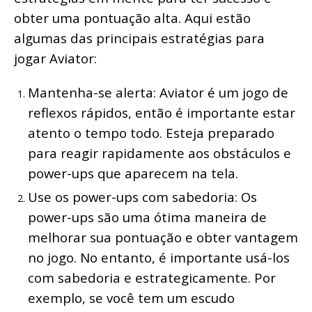
obter uma pontuação alta. Aqui estão
algumas das principais estratégias para
jogar Aviator:
Mantenha-se alerta: Aviator é um jogo de
reflexos rápidos, então é importante estar
atento o tempo todo. Esteja preparado
para reagir rapidamente aos obstáculos e
power-ups que aparecem na tela.
Use os power-ups com sabedoria: Os
power-ups são uma ótima maneira de
melhorar sua pontuação e obter vantagem
no jogo. No entanto, é importante usá-los
com sabedoria e estrategicamente. Por
exemplo, se você tem um escudo