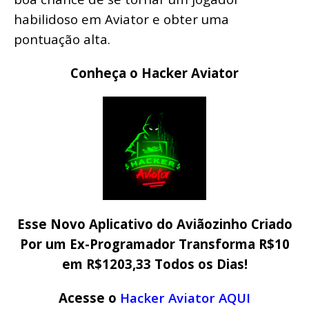
habilidoso em Aviator e obter uma
pontuação alta.
Conheça o Hacker Aviator
Esse Novo Aplicativo do Aviãozinho Criado
Por um Ex-Programador Transforma R$10
em R$1203,33 Todos os Dias!
Acesse o
Hacker Aviator AQUI