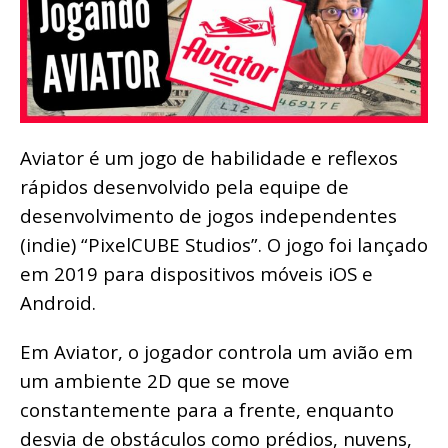
Aviator é um jogo de habilidade e reflexos
rápidos desenvolvido pela equipe de
desenvolvimento de jogos independentes
(indie) “PixelCUBE Studios”. O jogo foi lançado
em 2019 para dispositivos móveis iOS e
Android.
Em Aviator, o jogador controla um avião em
um ambiente 2D que se move
constantemente para a frente, enquanto
desvia de obstáculos como prédios, nuvens,