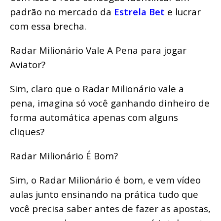
padrão no mercado da
Estrela Bet
e lucrar
com essa brecha.
Radar Milionário Vale A Pena para jogar
Aviator?
Sim, claro que o Radar Milionário vale a
pena, imagina só você ganhando dinheiro de
forma automática apenas com alguns
cliques?
Radar Milionário É Bom?
Sim, o Radar Milionário é bom, e vem vídeo
aulas junto ensinando na prática tudo que
você precisa saber antes de fazer as apostas,