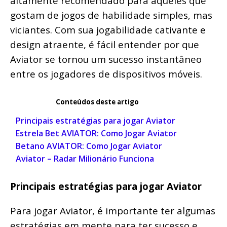
altamente recomendado para aqueles que
gostam de jogos de habilidade simples, mas
viciantes. Com sua jogabilidade cativante e
design atraente, é fácil entender por que
Aviator se tornou um sucesso instantâneo
entre os jogadores de dispositivos móveis.
Conteúdos deste artigo
Principais estratégias para jogar Aviator
Estrela Bet AVIATOR: Como Jogar Aviator
Betano AVIATOR: Como Jogar Aviator
Aviator – Radar Milionário Funciona
Principais estratégias para jogar Aviator
Para jogar Aviator, é importante ter algumas
estratégias em mente para ter sucesso e