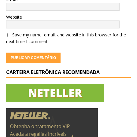
Website
Save my name, email, and website in this browser for the
next time I comment.
CARTEIRA ELETRÔNICA RECOMENDADA