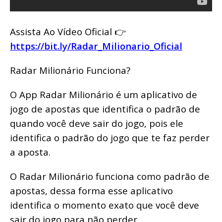
Assista Ao Vídeo Oficial 👉
https://bit.ly/Radar_Milionario_Oficial
Radar Milionário Funciona?
O App Radar Milionário é um aplicativo de
jogo de apostas que identifica o padrão de
quando você deve sair do jogo, pois ele
identifica o padrão do jogo que te faz perder
a aposta.
O Radar Milionário funciona como padrão de
apostas, dessa forma esse aplicativo
identifica o momento exato que você deve
sair do jogo para não perder.