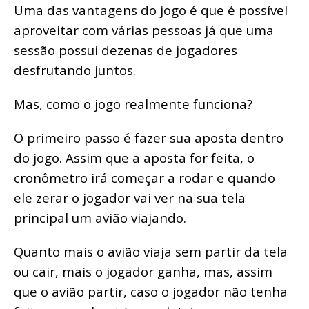
Uma das vantagens do jogo é que é possível
aproveitar com várias pessoas já que uma
sessão possui dezenas de jogadores
desfrutando juntos.
Mas, como o jogo realmente funciona?
O primeiro passo é fazer sua aposta dentro
do jogo. Assim que a aposta for feita, o
cronômetro irá começar a rodar e quando
ele zerar o jogador vai ver na sua tela
principal um avião viajando.
Quanto mais o avião viaja sem partir da tela
ou cair, mais o jogador ganha, mas, assim
que o avião partir, caso o jogador não tenha