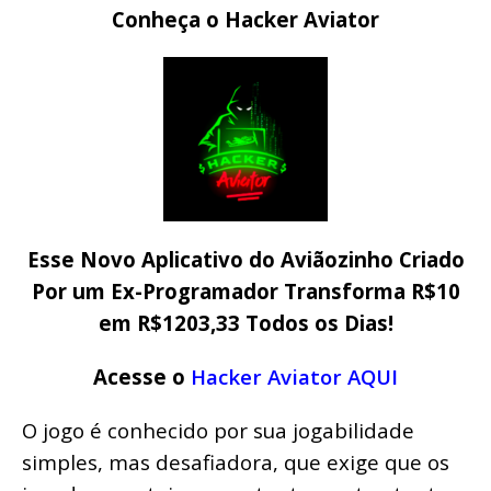
Conheça o Hacker Aviator
Esse Novo Aplicativo do Aviãozinho Criado
Por um Ex-Programador Transforma R$10
em R$1203,33 Todos os Dias!
Acesse o
Hacker Aviator AQUI
O jogo é conhecido por sua jogabilidade
simples, mas desafiadora, que exige que os