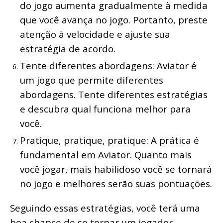
do jogo aumenta gradualmente à medida
que você avança no jogo. Portanto, preste
atenção à velocidade e ajuste sua
estratégia de acordo.
Tente diferentes abordagens: Aviator é
um jogo que permite diferentes
abordagens. Tente diferentes estratégias
e descubra qual funciona melhor para
você.
Pratique, pratique, pratique: A prática é
fundamental em Aviator. Quanto mais
você jogar, mais habilidoso você se tornará
no jogo e melhores serão suas pontuações.
Seguindo essas estratégias, você terá uma
boa chance de se tornar um jogador