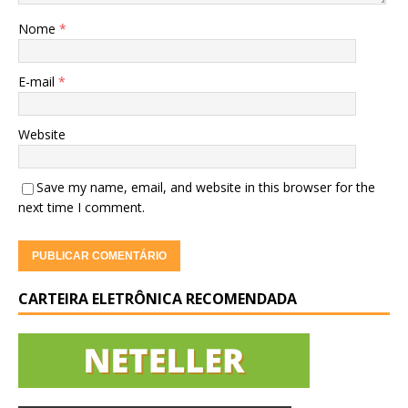
Nome
*
E-mail
*
Website
Save my name, email, and website in this browser for the
next time I comment.
CARTEIRA ELETRÔNICA RECOMENDADA