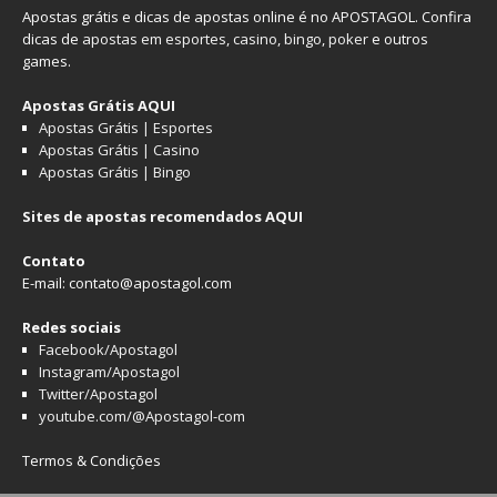
Apostas grátis e dicas de apostas online é no APOSTAGOL. Confira
dicas de
apostas em esportes
,
casino
,
bingo
,
poker
e outros
games.
Apostas Grátis AQUI
Apostas Grátis | Esportes
Apostas Grátis | Casino
Apostas Grátis | Bingo
Sites de apostas recomendados AQUI
Contato
E-mail: contato@apostagol.com
Redes sociais
Facebook/Apostagol
Instagram/Apostagol
Twitter/Apostagol
youtube.com/@Apostagol-com
Termos & Condições