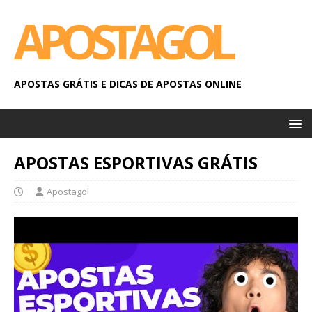
APOSTAGOL
APOSTAS GRÁTIS E DICAS DE APOSTAS ONLINE
APOSTAS ESPORTIVAS GRÁTIS
Apostagol