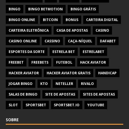
BINGO
BINGO BETMOTION
BINGO GRÁTIS
BINGO ONLINE
BITCOIN
BONUS
CARTEIRA DIGITAL
CARTEIRA ELETRÔNICA
CASA DE APOSTAS
CASINO
CASINO ONLINE
CASSINO
CAÇA-NÍQUEL
DAFABET
ESPORTES DA SORTE
ESTRELA BET
ESTRELABET
FREEBET
FREEBETS
FUTEBOL
HACK AVIATOR
HACKER AVIATOR
HACKER AVIATOR GRATIS
HANDICAP
JOGAR BINGO
KTO
NETELLER
RIVALO
SALAS DE BINGO
SITE DE APOSTAS
SITES DE APOSTAS
SLOT
SPORTSBET
SPORTSBET.IO
YOUTUBE
SOBRE