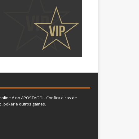
 online é no APOSTAGOL. Confira dicas de
o
,
poker
e outros games.