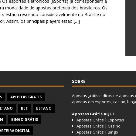
e Os esportes eletrônicos (eSports) já correspondem a
ira modalidade de apostas preferida dos brasileiros. Os
ts estão crescendo consideravelmente no Brasil e no
ior. Assim, os principais players estão
[…]
SOBRE
Apostas grátis e dicas de apostas
S
APOSTAS GRÁTIS
apostas em esportes
,
casino
,
bing
BETANO
BET
BETANO
Apostas Grátis AQUI
ON
BINGO GRÁTIS
Apostas Grátis | Esportes
Apostas Grátis | Casino
ARTEIRA DIGITAL
Apostas Grátis | Bingo